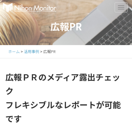
Primary
S
k
Menu
i
広報PR
p
t
o
c
ホーム
>
活用事例
>
広報PR
o
n
t
広報ＰＲのメディア露出チェッ
e
n
ク
t
フレキシブルなレポートが可能
です