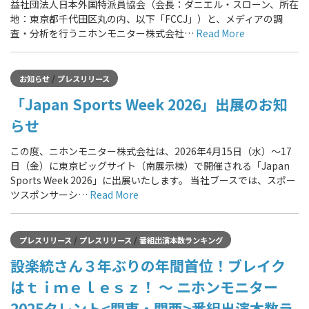
益社団法人日本外国特派員協会（会長：ダニエル・スローン、所在
地：東京都千代田区丸の内、以下「FCCJ」）と、メディアの調
査・分析を行うニホンモニター株式会社…
Read More
/
お知らせ
プレスリリース
「Japan Sports Week 2026」出展のお知
らせ
この度、ニホンモニター株式会社は、2026年4月15日（水）～17
日（金）に東京ビッグサイト（南展示棟）で開催される「Japan
Sports Week 2026」に出展いたします。 当社ブースでは、スポー
ツスポンサーシ…
Read More
/
/
プレスリリース
プレスリリース
番組出演本数ランキング
設楽統さん３年ぶりの年間首位！ブレイク
はｔｉｍｅｌｅｓｚ！ ～ ニホンモニター
2025タレント<関東・関西>番組出演本数ラ