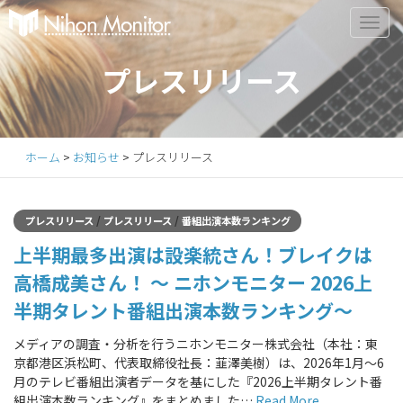
Primary
S
k
Menu
i
プレスリリース
p
t
o
c
ホーム
>
お知らせ
>
プレスリリース
o
n
t
/
/
プレスリリース
プレスリリース
番組出演本数ランキング
e
上半期最多出演は設楽統さん！ブレイクは
n
t
高橋成美さん！ ～ ニホンモニター 2026上
半期タレント番組出演本数ランキング～
メディアの調査・分析を行うニホンモニター株式会社（本社：東
京都港区浜松町、代表取締役社長：韮澤美樹）は、2026年1月～6
月のテレビ番組出演者データを基にした『2026上半期タレント番
組出演本数ランキング』をまとめました…
Read More