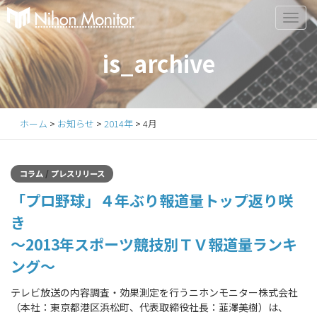
Primary
S
k
Menu
i
is_archive
p
t
o
c
ホーム
>
お知らせ
>
2014年
>
4月
o
n
t
/
コラム
プレスリリース
e
「プロ野球」４年ぶり報道量トップ返り咲
n
t
き
～2013年スポーツ競技別ＴＶ報道量ランキ
ング～
テレビ放送の内容調査・効果測定を行うニホンモニター株式会社
（本社：東京都港区浜松町、代表取締役社長：韮澤美樹）は、