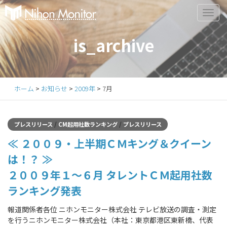
Primary
S
k
Menu
i
is_archive
p
t
o
c
ホーム
>
お知らせ
>
2009年
>
7月
o
n
t
/
/
プレスリリース
CM起用社数ランキング
プレスリリース
e
≪ ２００９・上半期ＣＭキング＆クイーン
n
t
は！？ ≫
２００９年１～６月 タレントＣＭ起用社数
ランキング発表
報道関係者各位 ニホンモニター株式会社 テレビ放送の調査・測定
を行うニホンモニター株式会社（本社：東京都港区東新橋、代表