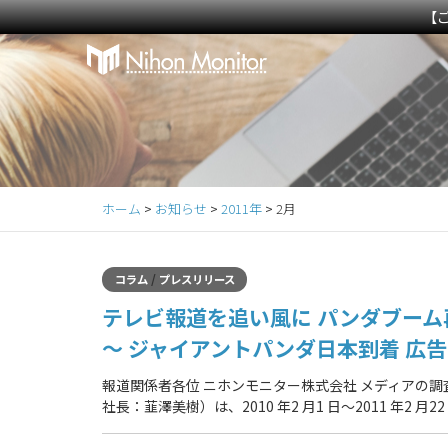
【
Primary
S
k
Menu
i
p
t
o
c
ホーム
>
お知らせ
>
2011年
>
2月
o
n
t
/
コラム
プレスリリース
e
テレビ報道を追い風に パンダブーム
n
t
～ ジャイアントパンダ日本到着 広告
報道関係者各位 ニホンモニター株式会社 メディアの
社長：韮澤美樹）は、2010 年2 月1 日～2011 年2 