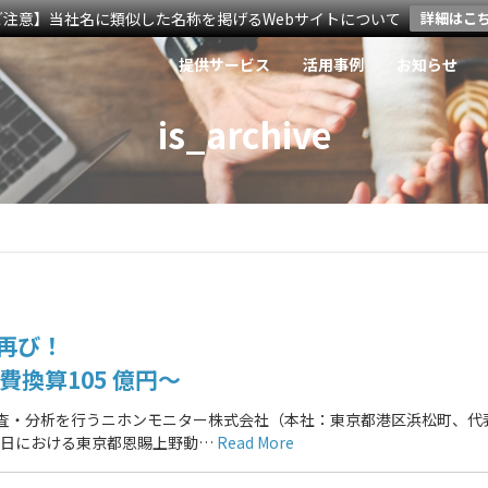
ご注意】当社名に類似した名称を掲げるWebサイトについて
詳細はこ
提供サービス
活用事例
お知らせ
is_archive
再び！
費換算105 億円～
調査・分析を行うニホンモニター株式会社（本社：東京都港区浜松町、代
月22 日における東京都恩賜上野動…
Read More