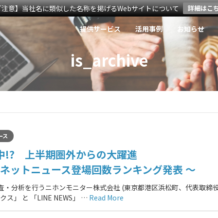
ご注意】当社名に類似した名称を掲げるWebサイトについて
詳細はこ
提供サービス
活用事例
お知らせ
is_archive
ース
!? 上半期圏外からの大躍進
トネットニュース登場回数ランキング発表 ～
調査・分析を行うニホンモニター株式会社 (東京都港区浜松町、代表取締
」 と 「LINE NEWS」 …
Read More