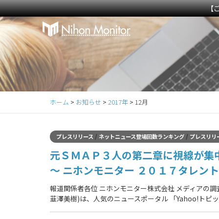
【
Primary
S
k
Menu
i
p
t
o
c
ホーム
>
お知らせ
>
2017年
>
12月
o
n
t
/
/
プレスリリース
ネットニュース登場回数ランキング
プレスリリ
e
元ＳＭＡＰ３人の第二章に視線が集中
n
t
～ ニホンモニター ２０１７タレン
報道関係者各位 ニホンモニター株式会社 メディアの
韮澤美樹)は、人気のニュースポータル 「Yahoo!トピックス