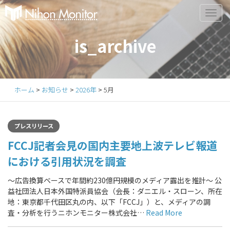
Primary
S
k
Menu
i
is_archive
p
t
o
c
ホーム
>
お知らせ
>
2026年
>
5月
o
n
t
プレスリリース
e
FCCJ記者会見の国内主要地上波テレビ報道
n
t
における引用状況を調査
〜広告換算ベースで年間約230億円規模のメディア露出を推計〜 公
益社団法人日本外国特派員協会（会長：ダニエル・スローン、所在
地：東京都千代田区丸の内、以下「FCCJ」）と、メディアの調
査・分析を行うニホンモニター株式会社…
Read More