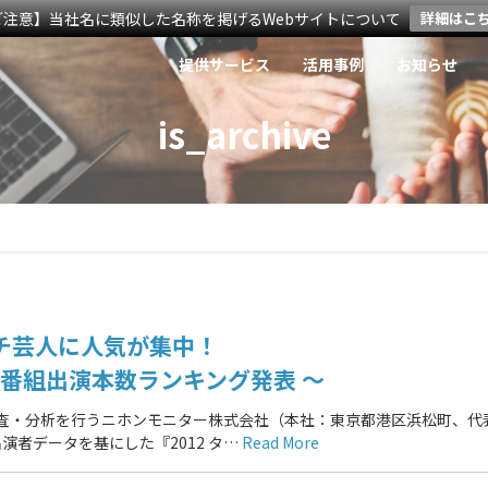
ご注意】当社名に類似した名称を掲げるWebサイトについて
詳細はこ
提供サービス
活用事例
お知らせ
is_archive
チ芸人に人気が集中！
ト番組出演本数ランキング発表 ～
調査・分析を行うニホンモニター株式会社（本社：東京都港区浜松町、代
組出演者データを基にした『2012 タ…
Read More