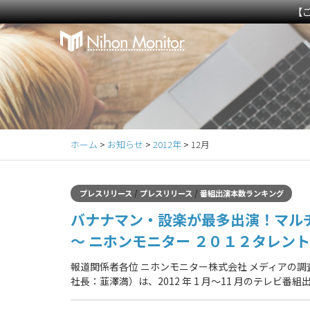
【
Primary
S
k
Menu
i
p
t
o
c
ホーム
>
お知らせ
>
2012年
>
12月
o
n
t
/
/
プレスリリース
プレスリリース
番組出演本数ランキング
e
バナナマン・設楽が最多出演！マル
n
t
～ ニホンモニター ２０１２タレン
報道関係者各位 ニホンモニター株式会社 メディアの
社長：韮澤満）は、2012 年 1 月～11 月のテレビ番