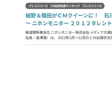
/
/
プレスリリース
CM起用社数ランキング
プレスリリース
板野＆篠田がＣＭクイーンに！ 石
～ ニホンモニター ２０１２タレン
報道関係者各位 ニホンモニター株式会社 メディアの
社長：韮澤満）は、 2012年1月～11月のＣＭ出稿状