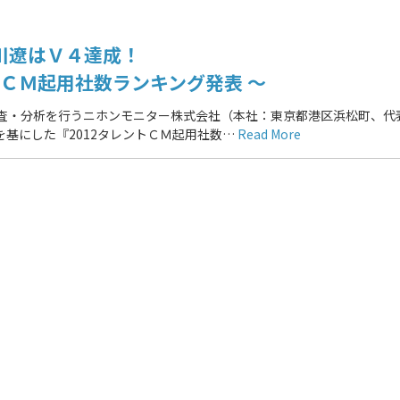
川遼はＶ４達成！
トＣＭ起用社数ランキング発表 ～
調査・分析を行うニホンモニター株式会社（本社：東京都港区浜松町、代
況を基にした『2012タレントＣＭ起用社数…
Read More