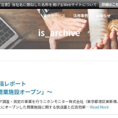
ご注意】当社名に類似した名称を掲げるWebサイトについて
詳細はこ
提供サービス
活用事例
お知らせ
is_archive
稿レポート
商業施設オープン」～
ィア調査・測定の事業を行うニホンモニター株式会社（東京都港区東新橋
たにオープンした商業施設に関する放送量と広告効果…
Read More