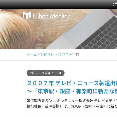
【
Primary
S
k
Menu
i
p
t
o
c
ホーム
>
お知らせ
>
2007年
>
11月
o
n
t
/
コラム
プレスリリース
e
２００７年 テレビ・ニュース報道出
n
t
～「東京駅・銀座・有楽町に新たな
報道関係者各位 ニホンモニター株式会社 テレビメデ
締役社長：韮澤美樹）は、東京駅・銀座・有楽町に新