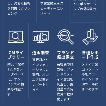
し、必要な情報
ア露出結果をス
やスポンサーシ
を的確にクリッ
ピーディーにレ
ップの効果測定
ピング
ポート
に
CMライ
通販調査
ブランド
各種レポ
ブラリー
露出調査
ート作成
通販CMや
約30年間の
会社名やロ
メディア露
インフォマ
TVCMをデ
ゴ等、ブラ
出レポート
ーシャルの
ータベース
ンドのメデ
等をパワー
事例、オン
化、オンラ
ィア露出を
ポイントや
エア状況を
インでの検
調査し、露
BIツールに
レポートし
索も可能で
出量や広告
まとめます
ます
す
換算で数値
化します