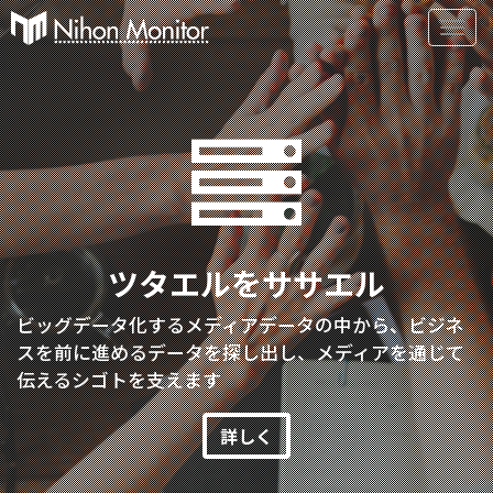
Primary
S
k
Menu
i
p
t
o
c
o
n
t
ツタエルをササエル
e
n
ビッグデータ化するメディアデータの中から、ビジネ
t
スを前に進めるデータを探し出し、メディアを通じて
伝えるシゴトを支えます
詳しく