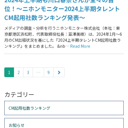
位！～ニホンモニター2024上半期タレント
CM起用社数ランキング発表～
メディアの調査・分析を行うニホンモニター株式会社（本社：東
京都港区浜松町、代表取締役社長：韮澤美樹）は、2024年1月～6
月のCM出稿状況を基にした『2024上半期タレントCM起用社数ラ
ンキング』をまとめました。 &nb…
Read More
paging-
navigation
1
2
3
…
9
カテゴリー
CM起用社数ランキング
お知らせ