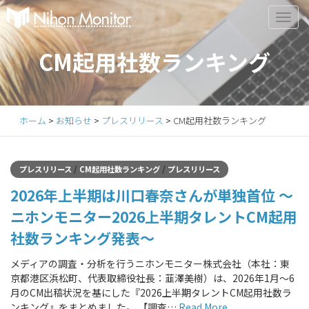
Primary
S
k
Menu
i
CM起用社数ランキング
p
t
o
c
ホーム
>
お知らせ
>
プレスリリース
>
CM起用社数ランキング
o
n
t
/
/
プレスリリース
CM起用社数ランキング
プレスリリース
e
2026年上半期は川口春奈さんが単独首位 ～
n
t
ニホンモニター2026上半期タレントCM起用
社数ランキング発表～
メディアの調査・分析を行うニホンモニター株式会社（本社：東
京都港区浜松町、代表取締役社長：韮澤美樹）は、2026年1月～6
月のCM出稿状況を基にした『2026上半期タレントCM起用社数ラ
ンキング』をまとめました。 【調査…
Read More