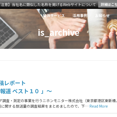
ご注意】当社名に類似した名称を掲げるWebサイトについて
詳細はこ
提供サービス
活用事例
お知らせ
is_archive
稿レポート
報道 ベスト１０ 」～
ィア調査・測定の事業を行うニホンモニター株式会社（東京都港区東新橋
道に関する放送量の調査結果をまとめましたので、下…
Read More