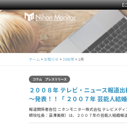
【
Primary
S
k
Menu
i
p
t
o
c
ホーム
>
お知らせ
>
2008年
>
1月
o
n
t
/
コラム
プレスリリース
e
２００８年 テレビ・ニュース報道出
n
t
～発表！！「 ２００７年 芸能人結婚
報道関係者各位 ニホンモニター株式会社 テレビメデ
締役社長：韮澤美樹）は、２００７年の芸能人結婚報