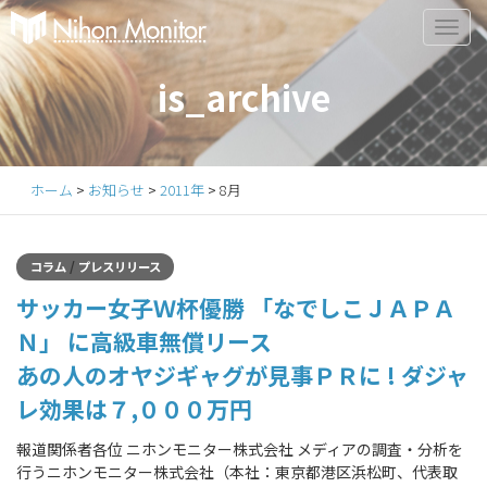
Primary
S
k
Menu
i
is_archive
p
t
o
c
ホーム
>
お知らせ
>
2011年
>
8月
o
n
t
/
コラム
プレスリリース
e
サッカー女子Ｗ杯優勝 「なでしこＪＡＰＡ
n
t
Ｎ」 に高級車無償リース
あの人のオヤジギャグが見事ＰＲに ! ダジャ
レ効果は７,０００万円
報道関係者各位 ニホンモニター株式会社 メディアの調査・分析を
行うニホンモニター株式会社（本社：東京都港区浜松町、代表取