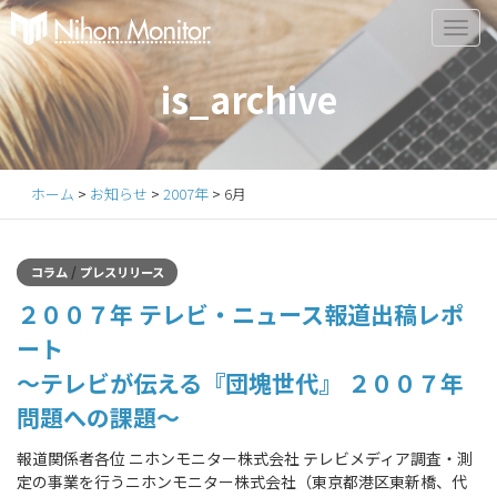
Primary
S
k
Menu
i
is_archive
p
t
o
c
ホーム
>
お知らせ
>
2007年
>
6月
o
n
t
/
コラム
プレスリリース
e
２００７年 テレビ・ニュース報道出稿レポ
n
t
ート
～テレビが伝える『団塊世代』 ２００７年
問題への課題～
報道関係者各位 ニホンモニター株式会社 テレビメディア調査・測
定の事業を行うニホンモニター株式会社（東京都港区東新橋、代