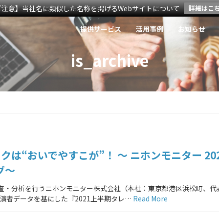
ご注意】当社名に類似した名称を掲げるWebサイトについて
詳細はこ
提供サービス
活用事例
お知らせ
is_archive
は“おいでやすこが”！ ～ ニホンモニター 20
グ～
調査・分析を行うニホンモニター株式会社（本社：東京都港区浜松町、代
出演者データを基にした『2021上半期タレ…
Read More