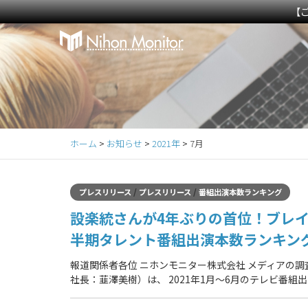
【
Primary
S
k
Menu
i
p
t
o
c
ホーム
>
お知らせ
>
2021年
>
7月
o
n
t
/
/
プレスリリース
プレスリリース
番組出演本数ランキング
e
設楽統さんが4年ぶりの首位！ブレイク
n
t
半期タレント番組出演本数ランキン
報道関係者各位 ニホンモニター株式会社 メディアの
社長：韮澤美樹）は、 2021年1月～6月のテレビ番組