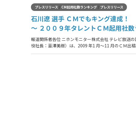
/
/
プレスリリース
CM起用社数ランキング
プレスリリース
石川遼 選手 ＣＭでもキング達成！
～ ２００９年タレントＣＭ起用社数
報道関係者各位 ニホンモニター株式会社 テレビ放送
役社長：韮澤美樹）は、2009 年1 月～11 月のＣＭ出