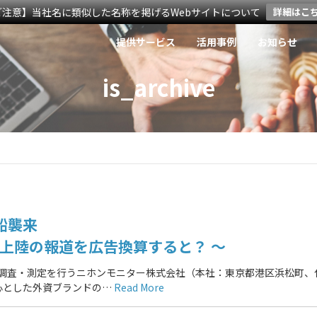
ご注意】当社名に類似した名称を掲げるWebサイトについて
詳細はこ
提供サービス
活用事例
お知らせ
is_archive
船襲来
初上陸の報道を広告換算すると？ ～
の調査・測定を行うニホンモニター株式会社（本社：東京都港区浜松町、
心とした外資ブランドの…
Read More