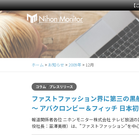
【
Primary
S
k
Menu
i
p
t
o
c
ホーム
>
お知らせ
>
2009年
>
12月
o
n
t
/
コラム
プレスリリース
e
ファストファッション界に第三の黒
n
t
～ アバクロンビー＆フィッチ 日本
報道関係者各位 ニホンモニター株式会社 テレビ放送
役社長：韮澤美樹）は、”ファストファッション”を中