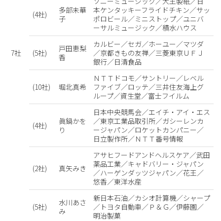
ソニーミュージック／大王製紙／日
多部未華
本ケンタッキーフライドチキン／サッ
(4社)
子
ポロビール／ミニストップ／ユニバ
ーサルミュージック／積水ハウス
カルビー／セガ／ホーユー／マツダ
戸田恵梨
7社
(5社)
／京都きもの友禅／三菱東京ＵＦＪ
香
銀行／日清食品
ＮＴＴドコモ／サントリー／レベル
(10社)
堀北真希
ファイブ／ロッテ／三井住友海上グ
ループ／資生堂／富士フイルム
日本中央競馬会／エイチ・アイ・エス
眞鍋かを
／東京工業品取引所／ガシーレンカ
(4社)
り
ージャパン／ロケットカンパニー／
日立製作所／ＮＴＴ番号情報
アサヒフードアンドヘルスケア／武田
薬品工業／キャドバリー・ジャパン
(2社)
真矢みき
／ハーゲンダッツジャパン／花王／
悠香／東洋水産
新日本石油／カシオ計算機／シャープ
水川あさ
(5社)
／トヨタ自動車／Ｐ＆Ｇ／伊藤園／
み
明治製菓