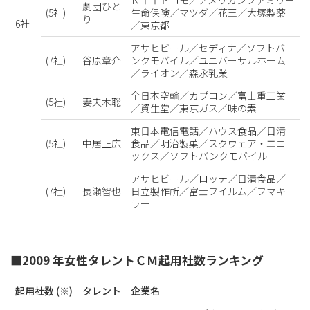
劇団ひと
(5社)
生命保険／マツダ／花王／大塚製薬
り
6社
／東京都
アサヒビール／セディナ／ソフトバ
(7社)
谷原章介
ンクモバイル／ユニバーサルホーム
／ライオン／森永乳業
全日本空輸／カプコン／富士重工業
(5社)
妻夫木聡
／資生堂／東京ガス／味の素
東日本電信電話／ハウス食品／日清
(5社)
中居正広
食品／明治製菓／スクウェア・エニ
ックス／ソフトバンクモバイル
アサヒビール／ロッテ／日清食品／
(7社)
長瀬智也
日立製作所／富士フイルム／フマキ
ラー
■2009 年女性タレントＣＭ起用社数ランキング
起用社数 (※)
タレント
企業名