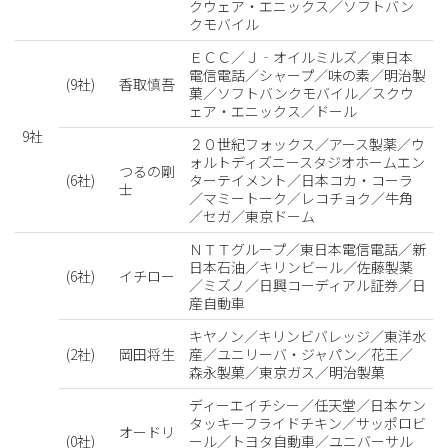
クウェア・エニックス／ソフトバン
クモバイル
ＥＣＣ／Ｊ‐オイルミルズ／東日本
電信電話／シャープ／味の素／明治製
(9社)
香取慎吾
菓／ソフトバンクモバイル／スクウ
ェア・エニックス／ドール
9社
２０世紀フォックス／アース製薬／ウ
ォルトディズニースタジオホームエン
つるの剛
(6社)
ターテイメント／日本コカ・コーラ
士
／マミートーク／レコチョク／牛角
／セガ／東京ドーム
ＮＴＴグループ／東日本電信電話／新
日本石油／キリンビール／佐藤製薬
(6社)
イチロー
／ミズノ／日興コーディアル証券／日
産自動車
キヤノン／キリンビバレッジ／東洋水
(2社)
岡田将生
産／ユニリーバ・ジャパン／花王／
森永製菓／東京ガス／明治製菓
ディーエイチシー／任天堂／日本ケン
タッキーフライドチキン／サッポロビ
オードリ
(0社)
ール／トヨタ自動車／ユニバーサル