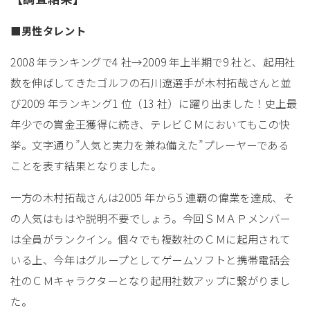
■男性タレント
2008 年ランキングで4 社→2009 年上半期で9 社と、起用社
数を伸ばしてきたゴルフの石川遼選手が木村拓哉さんと並
び2009 年ランキング1 位（13 社）に躍り出ました！史上最
年少での賞金王獲得に続き、テレビＣＭにおいてもこの快
挙。文字通り”人気と実力を兼ね備えた”プレーヤーである
ことを表す結果となりました。
一方の木村拓哉さんは2005 年から5 連覇の偉業を達成、そ
の人気はもはや説明不要でしょう。今回ＳＭＡＰメンバー
は全員がランクイン。個々でも複数社のＣＭに起用されて
いる上、今年はグループとしてゲームソフトと携帯電話会
社のＣＭキャラクターとなり起用社数アップに繋がりまし
た。