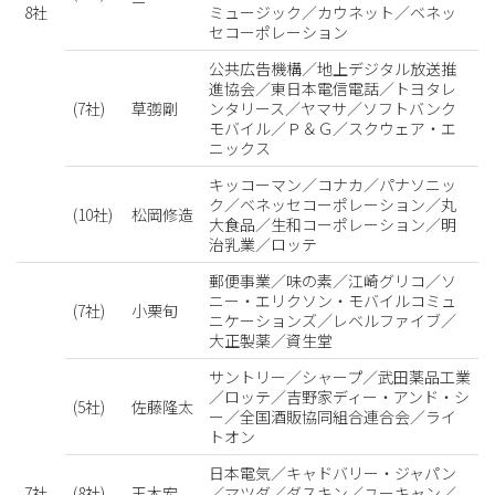
ー
8社
ミュージック／カウネット／ベネッ
セコーポレーション
公共広告機構／地上デジタル放送推
進協会／東日本電信電話／トヨタレ
(7社)
草彅剛
ンタリース／ヤマサ／ソフトバンク
モバイル／Ｐ＆Ｇ／スクウェア・エ
ニックス
キッコーマン／コナカ／パナソニッ
ク／ベネッセコーポレーション／丸
(10社)
松岡修造
大食品／生和コーポレーション／明
治乳業／ロッテ
郵便事業／味の素／江崎グリコ／ソ
ニー・エリクソン・モバイルコミュ
(7社)
小栗旬
ニケーションズ／レベルファイブ／
大正製薬／資生堂
サントリー／シャープ／武田薬品工業
／ロッテ／吉野家ディー・アンド・シ
(5社)
佐藤隆太
ー／全国酒販協同組合連合会／ライ
トオン
日本電気／キャドバリー・ジャパン
7社
(8社)
玉木宏
／マツダ／ダスキン／ユーキャン／