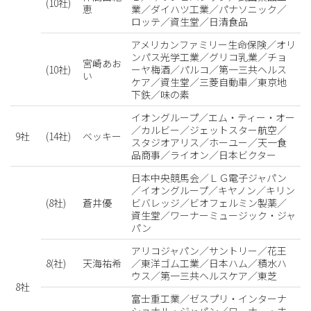
(10社)
恵
業／ダイハツ工業／パナソニック／
ロッテ／資生堂／日清食品
アメリカンファミリー生命保険／オリ
ンパス光学工業／グリコ乳業／チョ
宮崎あお
(10社)
ーヤ梅酒／パルコ／第一三共ヘルス
い
ケア／資生堂／三菱自動車／東京地
下鉄／味の素
イオングループ／エム・ティー・オー
／カルビー／ジェットスター航空／
9社
(14社)
ベッキー
スタジオアリス／ホーユー／天一食
品商事／ライオン／日本ビクター
日本中央競馬会／ＬＧ電子ジャパン
／イオングループ／キヤノン／キリン
(8社)
蒼井優
ビバレッジ／ビオフェルミン製薬／
資生堂／ワーナーミュージック・ジャ
パン
アリコジャパン／サントリー／花王
8(社)
天海祐希
／東洋ゴム工業／日本ハム／積水ハ
ウス／第一三共ヘルスケア／東芝
8社
富士重工業／ゼスプリ・インターナ