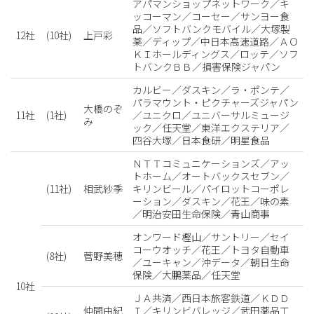
アパマンショップネットワーク／キ
ッコーマン／コーセー／サンヨー食
品／ソフトバンクモバイル／大塚製
12社
(10社)
上戸彩
薬／ディップ／中日本高速道路／ＡＯ
ＫＩホールディングス／ロッテ／ソフ
トバンクＢＢ／損害保険ジャパン
カルビー／ダスキン／ラ・ポンテ／
パラマウント・ピクチャーズジャパン
大橋のぞ
11社
(1社)
／ユニクロ／ユニバーサルミュージ
み
ック／任天堂／東洋エクステリア／
四谷大塚／日本食研／明星食品
ＮＴＴコミュニケーションズ／アッ
トホーム／オートバックスセブン／
(11社)
相武紗季
キリンビール／パイロットコーポレ
ーション／ダスキン／花王／味の素
／明治安田生命保険／青山商事
オンワード樫山／サントリー／セイ
コーウオッチ／花王／トヨタ自動車
(8社)
菅野美穂
／ユーキャン／沖データ／朝日生命
保険／大鵬薬品／任天堂
10社
ＪＡ共済／西日本旅客鉄道／ＫＤＤ
仲間由紀
Ｉ／キリンビバレッジ／武田薬品工