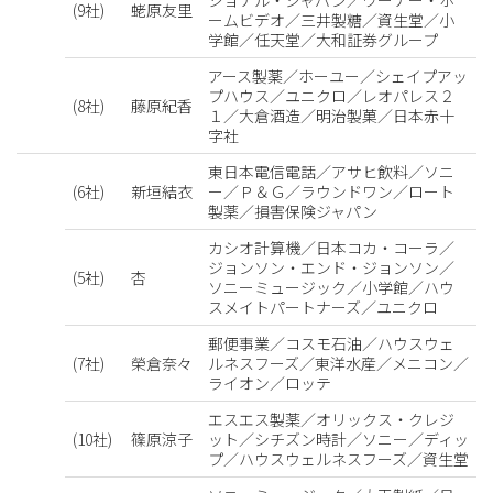
ショナル・ジャパン／ワーナー・ホ
(9社)
蛯原友里
ームビデオ／三井製糖／資生堂／小
学館／任天堂／大和証券グループ
アース製薬／ホーユー／シェイプアッ
プハウス／ユニクロ／レオパレス２
(8社)
藤原紀香
１／大倉酒造／明治製菓／日本赤十
字社
東日本電信電話／アサヒ飲料／ソニ
(6社)
新垣結衣
ー／Ｐ＆Ｇ／ラウンドワン／ロート
製薬／損害保険ジャパン
カシオ計算機／日本コカ・コーラ／
ジョンソン・エンド・ジョンソン／
(5社)
杏
ソニーミュージック／小学館／ハウ
スメイトパートナーズ／ユニクロ
郵便事業／コスモ石油／ハウスウェ
(7社)
榮倉奈々
ルネスフーズ／東洋水産／メニコン／
ライオン／ロッテ
エスエス製薬／オリックス・クレジ
(10社)
篠原涼子
ット／シチズン時計／ソニー／ディッ
プ／ハウスウェルネスフーズ／資生堂