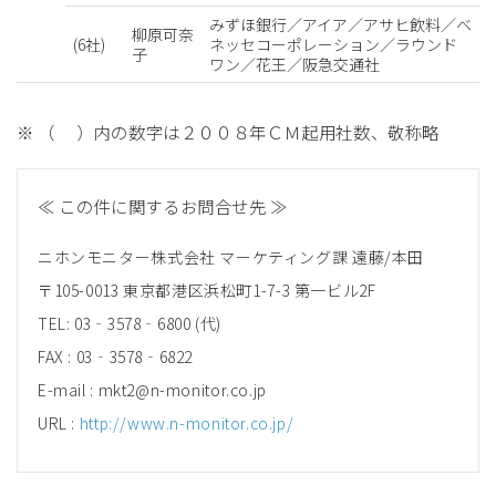
みずほ銀行／アイア／アサヒ飲料／ベ
柳原可奈
(6社)
ネッセコーポレーション／ラウンド
子
ワン／花王／阪急交通社
※ （ ）内の数字は２００８年ＣＭ起用社数、敬称略
≪ この件に関するお問合せ先 ≫
ニホンモニター株式会社 マーケティング課 遠藤/本田
〒105-0013 東京都港区浜松町1-7-3 第一ビル2F
TEL: 03‐3578‐6800 (代)
FAX : 03‐3578‐6822
E-mail : mkt2@n-monitor.co.jp
URL :
http://www.n-monitor.co.jp/