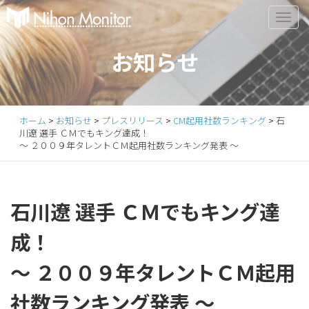
Primary
S
k
Menu
i
お知らせ
p
t
o
c
ホーム
>
お知らせ
>
プレスリリース
>
CM起用社数ランキング
>
石
o
川遼 選手 ＣＭでもキング達成！
n
～ ２００９年タレントＣＭ起用社数ランキング発表 ～
t
e
n
石川遼 選手 ＣＭでもキング達
t
成！
～ ２００９年タレントＣＭ起用
社数ランキング発表 ～