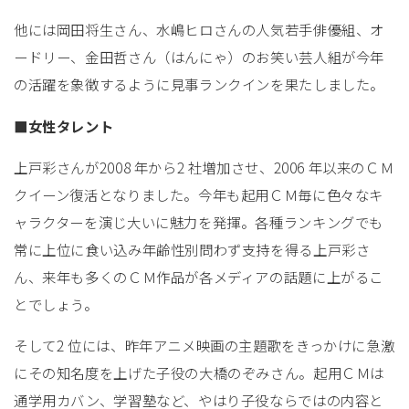
他には岡田将生さん、水嶋ヒロさんの人気若手俳優組、オ
ードリー、金田哲さん（はんにゃ）のお笑い芸人組が今年
の活躍を象徴するように見事ランクインを果たしました。
■女性タレント
上戸彩さんが2008 年から2 社増加させ、2006 年以来のＣＭ
クイーン復活となりました。今年も起用ＣＭ毎に色々なキ
ャラクターを演じ大いに魅力を発揮。各種ランキングでも
常に上位に食い込み年齢性別問わず支持を得る上戸彩さ
ん、来年も多くのＣＭ作品が各メディアの話題に上がるこ
とでしょう。
そして2 位には、昨年アニメ映画の主題歌をきっかけに急激
にその知名度を上げた子役の大橋のぞみさん。起用ＣＭは
通学用カバン、学習塾など、やはり子役ならではの内容と