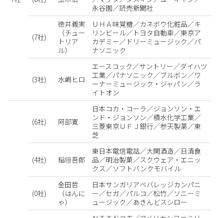
永谷園／読売新聞社
徳井義実
ＵＨＡ味覚糖／カネボウ化粧品／キ
（チュー
リンビール／トヨタ自動車／東京ア
(7社)
トリア
カデミー／ドリーミュージック／パ
ル）
ナソニック
エースコック／サントリー／ダイハツ
工業／パナソニック／ブルボン／ワ
(3社)
水嶋ヒロ
ーナーミュージック・ジャパン／ラ
イトオン
日本コカ・コーラ／ジョンソン・エ
ンド・ジョンソン／積水化学工業／
(6社)
阿部寛
三菱東京ＵＦＪ銀行／参天製薬／東
芝
東日本電信電話／大関酒造／日清食
(4社)
稲垣吾郎
品／明治製菓／スクウェア・エニッ
クス／ソフトバンクモバイル
金田哲
日本サンガリアベバレッジカンパニ
(0社)
（はんに
ー／セガ／パルコ／松竹／ソニーミ
ゃ）
ュージック／あきんどスシロー
ＮＴＴドコモ／アメリカンファミリー