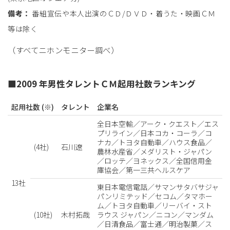
備考：
番組宣伝や本人出演のＣＤ/ＤＶＤ・着うた・映画ＣＭ
等は除く
（すべてニホンモニター調べ）
■2009 年男性タレントＣＭ起用社数ランキング
起用社数 (※)
タレント
企業名
全日本空輸／アーク・クエスト／エス
プリライン／日本コカ・コーラ／コ
ナカ／トヨタ自動車／ハウス食品／
(4社)
石川遼
農林水産省／メダリスト・ジャパン
／ロッテ／ヨネックス／全国信用金
庫協会／第一三共ヘルスケア
13社
東日本電信電話／サマンサタバサジャ
パンリミテッド／セコム／タマホー
ム／トヨタ自動車／リーバイ・スト
(10社)
木村拓哉
ラウス ジャパン／ニコン／マンダム
／日清食品／富士通／明治製菓／ス