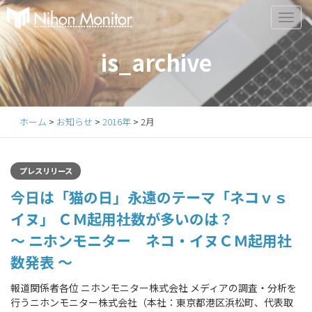
Primary
S
k
Menu
i
is_archive
p
t
o
c
ホーム
>
お知らせ
>
2016年
>
2月
o
n
t
プレスリリース
e
今日は「猫の日」永遠のテーマ「ネコｖｓ
n
t
イヌ」 ＣＭ起用社数が多いのは？
～ ニホンモニター ネコ・イヌＣＭ起用社
数発表 ～
報道関係者各位 ニホンモニター株式会社 メディアの調査・分析を
行うニホンモニター株式会社（本社：東京都港区浜松町、代表取