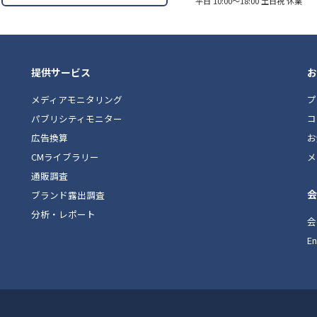
平日 10:00〜18:00 土日祝 休業
提供サービス
お
メディアモニタリング
プ
パブリシティモニター
コ
広告換算
お
CMライブラリー
メ
通販調査
会
ブランド露出調査
分析・レポート
会
En