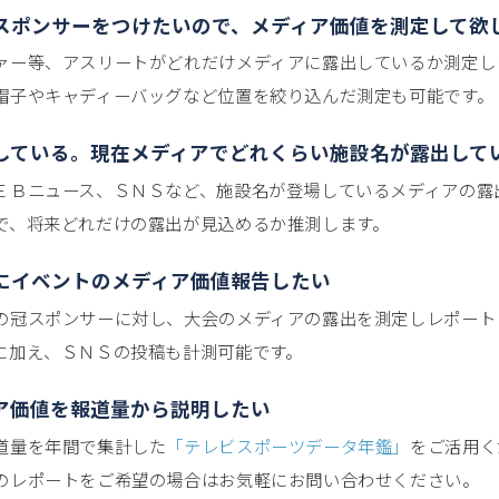
スポンサーをつけたいので、メディア価値を測定して欲
ァー等、アスリートがどれだけメディアに露出しているか測定し
帽子やキャディーバッグなど位置を絞り込んだ測定も可能です。
している。現在メディアでどれくらい施設名が露出して
ＥＢニュース、ＳＮＳなど、施設名が登場しているメディアの露
で、将来どれだけの露出が見込めるか推測します。
にイベントのメディア価値報告したい
の冠スポンサーに対し、大会のメディアの露出を測定しレポート
に加え、ＳＮＳの投稿も計測可能です。
ア価値を報道量から説明したい
道量を年間で集計した
「テレビスポーツデータ年鑑」
をご活用く
のレポートをご希望の場合はお気軽にお問い合わせください。