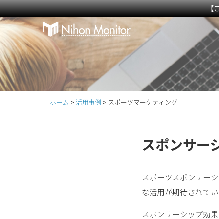
【
Primary
S
k
Menu
i
p
t
o
c
ホーム
>
活用事例
>
スポーツマーケティング
o
n
t
スポンサー
e
n
t
スポーツスポンサーシ
な活用が期待されてい
スポンサーシップ効果