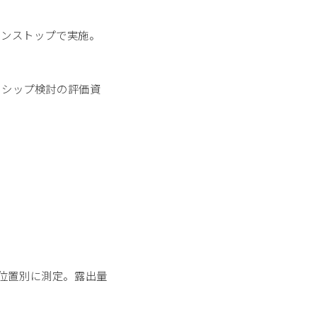
ワンストップで実施。
ーシップ検討の評価資
位置別に測定。露出量