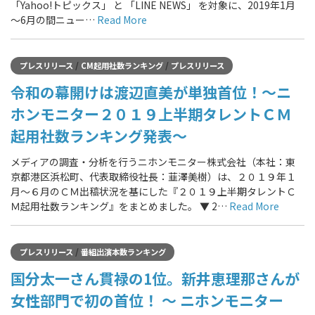
「Yahoo!トピックス」 と 「LINE NEWS」 を対象に、2019年1月
～6月の間ニュー…
Read More
/
/
プレスリリース
CM起用社数ランキング
プレスリリース
令和の幕開けは渡辺直美が単独首位！～ニ
ホンモニター２０１９上半期タレントＣＭ
起用社数ランキング発表～
メディアの調査・分析を行うニホンモニター株式会社（本社：東
京都港区浜松町、代表取締役社長：韮澤美樹）は、２０１９年１
月～６月のＣＭ出稿状況を基にした『２０１９上半期タレントＣ
Ｍ起用社数ランキング』をまとめました。 ▼ 2…
Read More
/
プレスリリース
番組出演本数ランキング
国分太一さん貫禄の1位。新井恵理那さんが
女性部門で初の首位！ ～ ニホンモニター