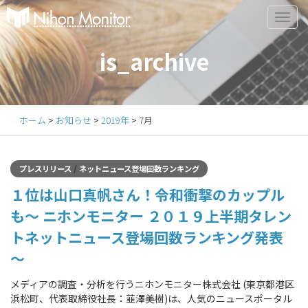
Primary
S
k
Menu
i
is_archive
p
t
o
c
ホーム
>
お知らせ
>
2019年
>
7月
o
n
t
/
プレスリリース
ネットニュース登場回数ランキング
e
１位は山口真帆さん！令和衝撃のカップル
n
t
も〜 ニホンモニター ２０１９上半期タレン
トネットニュース登場回数ランキング発表
〜
メディアの調査・分析を行うニホンモニター株式会社 (東京都港区
浜松町、代表取締役社長：韮澤美樹)は、人気のニュースポータル