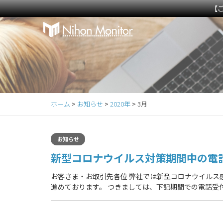
【
Primary
S
k
Menu
i
p
t
o
c
ホーム
>
お知らせ
>
2020年
>
3月
o
n
t
お知らせ
e
新型コロナウイルス対策期間中の電
n
t
お客さま・お取引先各位 弊社では新型コロナウイルス感染
進めております。 つきましては、下記期間での電話受