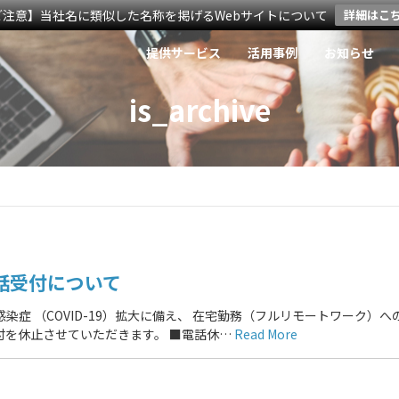
ご注意】当社名に類似した名称を掲げるWebサイトについて
詳細はこ
提供サービス
活用事例
お知らせ
is_archive
話受付について
症 （COVID-19）拡大に備え、 在宅勤務（フルリモートワーク）へ
付を休止させていただきます。 ■電話休…
Read More