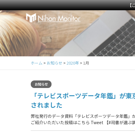
【
Primary
S
k
Menu
i
p
t
o
c
ホーム
>
お知らせ
>
2020年
>
1月
o
n
t
お知らせ
e
「テレビスポーツデータ年鑑」が東京
n
t
されました
弊社発行のデータ資料「テレビスポーツデータ年鑑」
ご紹介いただいた投稿はこちら Tweet 【#司書が