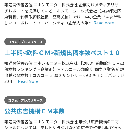
報道関係者各位 ニホンモニター株式会社 企業向けメディアリサー
チレポートを提供しているニホンモニター株式会社（東京都港区
東新橋、代表取締役社長：韮澤美樹）では、中小企業ではまだ珍
しいコーポレートユニバーシティ（企業内大学…
Read More
/
コラム
プレスリリース
上半期<飲料ＣＭ>新規出稿本数ベスト１０
報道関係者各位 ニホンモニター株式会社 【2008年前期飲料ＣＭ出
稿本数ランキング～企業別】＊アルコール類除く 順位 企業名 新規
出稿ＣＭ本数 1 コカコーラ 80 2 サントリー 69 3 キリンビバレッジ
30 4 …
Read More
/
コラム
プレスリリース
公共広告機構ＣＭ本数
報道関係者各位 ニホンモニター株式会社 ●公共広告機構のコマー
シャルについては、テレビやラジオなどの広告で啓発活動を行っ