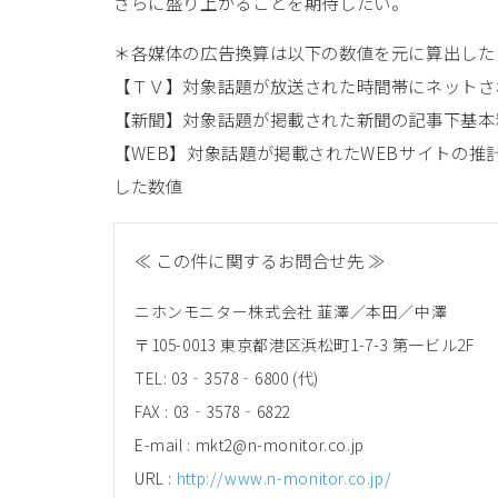
さらに盛り上がることを期待したい。
＊各媒体の広告換算は以下の数値を元に算出した
【ＴＶ】対象話題が放送された時間帯にネットさ
【新聞】対象話題が掲載された新聞の記事下基本
【WEB】対象話題が掲載されたWEBサイトの推
した数値
≪ この件に関するお問合せ先 ≫
ニホンモニター株式会社 韮澤／本田／中澤
〒105-0013 東京都港区浜松町1-7-3 第一ビル2F
TEL: 03‐3578‐6800 (代)
FAX : 03‐3578‐6822
E-mail : mkt2@n-monitor.co.jp
URL :
http://www.n-monitor.co.jp/