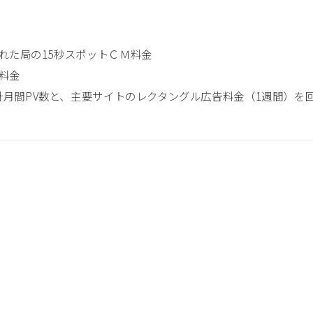
れた局の15秒スポットＣＭ料金
料金
計月間PV数と、主要サイトのレクタングル広告料金（1週間）を