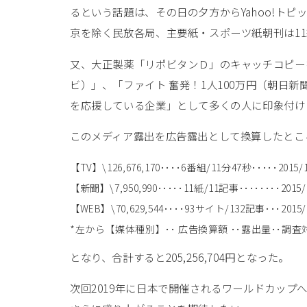
るという話題は、その日の夕方からYahoo!トピッ
京を除く民放各局、主要紙・スポーツ紙朝刊は1
又、大正製薬「リポビタンＤ」のキャッチコピー
ビ）」、「ファイト 奮発！1人100万円（朝日
を応援している企業」として多くの人に印象付け
このメディア露出を広告露出として換算したとこ
【TV】\126,676,170････6番組/11分47秒･････
【新聞】\7,950,990･････11紙/11記事････････2
【WEB】\70,629,544････93サイト/132記事･･･
*左から【媒体種別】･･ 広告換算額 ･･露出量･･調
となり、合計すると205,256,704円となった。
次回2019年に日本で開催されるワールドカッ