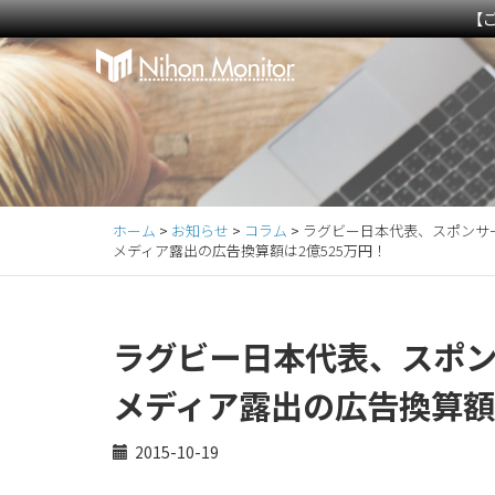
【
Primary
S
k
Menu
i
p
t
o
c
ホーム
>
お知らせ
>
コラム
>
ラグビー日本代表、スポンサー
o
メディア露出の広告換算額は2億525万円！
n
t
e
ラグビー日本代表、スポン
n
t
メディア露出の広告換算額
2015-10-19