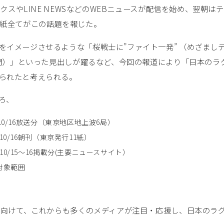
クスやLINE NEWSなどのWEBニュースが配信を始め、翌朝は
1紙全てがこの話題を報じた。
をイメージさせるような「桜戦士に”ファイト一発” （めざまし
新聞）」といった見出しが躍るなど、今回の報道により「日本のラ
られたと考えられる。
ろ、
2015/10/16放送分（東京地区地上波6局）
015/10/16朝刊（東京発行11紙）
2015/10/15～16掲載分(主要ニュースサイト）
査対象範囲
プへ向けて、これからも多くのメディアが注目・応援し、日本のラ