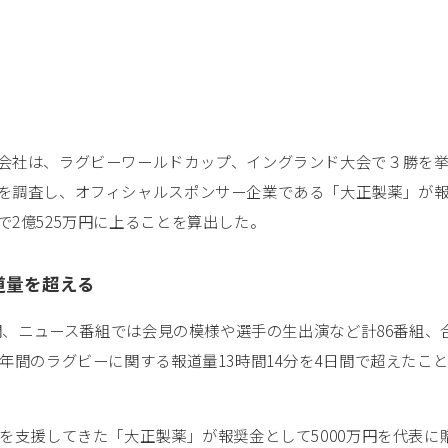
会社は、ラグビーワールドカップ、イングランド大会で３勝を
を調査し、オフィシャルスポンサー企業である「大正製薬」が
2億525万円に上ることを算出した。
道量を超える
間、ニュース番組では会見の模様や選手の生出演など計86番組、合
年間のラグビーに関する報道量13時間14分を4日間で超えたこ
を支援してきた「大正製薬」が報奨金として5000万円を代表に