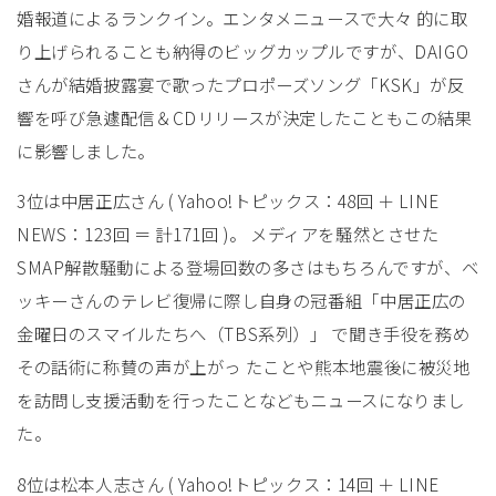
婚報道によるランクイン。エンタメニュースで大々 的に取
り上げられることも納得のビッグカップルですが、DAIGO
さんが結婚披露宴で歌ったプロポーズソング「KSK」が反
響を呼び急遽配信＆CDリリースが決定したこともこの結果
に影響しました。
3位は中居正広さん ( Yahoo!トピックス：48回 ＋ LINE
NEWS：123回 ＝ 計171回 )。 メディアを騒然とさせた
SMAP解散騒動による登場回数の多さはもちろんですが、ベ
ッキーさんのテレビ復帰に際し自身の冠番組「中居正広の
金曜日のスマイルたちへ（TBS系列）」 で聞き手役を務め
その話術に称賛の声が上がっ たことや熊本地震後に被災地
を訪問し支援活動を行ったことなどもニュースになりまし
た。
8位は松本人志さん ( Yahoo!トピックス：14回 ＋ LINE