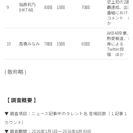
史上初の2連
指原莉乃
9
83回
13回
70回
覇達成、出演
(HKT48)
番組における
コメント
ほ
か
AKB48卒業、
熱愛報道、自
10
高橋みなみ
78回
15回
63回
身による
Twitter投
稿
ほか
( 敬称略 )
【 調査概要 】
▼ 調査項目：ニュース記事中のタレント名 登場回数（１記事１
カウント）
▼ 調査期間：2016年1月1日～2016年6月30日