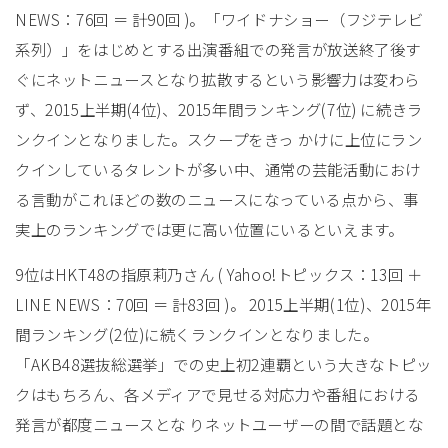
NEWS：76回 ＝ 計90回 )。「ワイドナショー（フジテレビ
系列）」をはじめとする出演番組での発言が放送終了後す
ぐにネットニュースとなり拡散するという影響力は変わら
ず、2015上半期(4位)、2015年間ランキング(7位) に続きラ
ンクインとなりました。スクープをきっ かけに上位にラン
クインしているタレントが多い中、通常の芸能活動におけ
る言動がこれほどの数のニュースになっている点から、事
実上のランキングでは更に高い位置にいるといえます。
9位はHKT48の指原莉乃さん ( Yahoo!トピックス：13回 ＋
LINE NEWS：70回 ＝ 計83回 )。 2015上半期(1位)、2015年
間ランキング(2位)に続くランクインとなりました。
「AKB48選抜総選挙」での史上初2連覇という大きなトピッ
クはもちろん、各メディアで見せる対応力や番組における
発言が都度ニュースとな りネットユーザーの間で話題とな