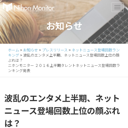
Primary
S
k
Menu
i
お知らせ
p
t
o
c
ホーム
>
お知らせ
>
プレスリリース
>
ネットニュース登場回数ラン
o
キング
>
波乱のエンタメ上半期、ネットニュース登場回数上位の顔
n
ぶれは？
ニホンモニター ２０１６上半期タレントネットニュース登場回数ラ
t
ンキング発表
e
n
t
波乱のエンタメ上半期、ネット
ニュース登場回数上位の顔ぶれ
は？