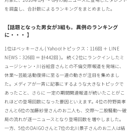
を調査し、合計数によるランキングをまとめました。
【話題となった男女が3組も。異例のランキング
に・・・ 】
1位はベッキーさん ( Yahoo!トピックス：116回 ＋ LINE
NEWS：326回 ＝ 計442回 )。 続く2位にランクインしたミ
ュージシャン・川谷絵音さんとの不倫交際報道を発端に、
休業〜芸能活動復帰に至る一連の動きが注目を集めまし
た。メディアが一斉に記事にするような大きなトピックで
あったこと、さらに 一定の期間関連報道が続いたことがこ
れほどの登場回数になった要因といえます。4位の狩野英孝
さんと6位の加藤紗里さんのお二人も、交際〜二股騒動〜破
局の流れが逐一ニュースとなり登場回数を増やしました。
一方、5位のDAIGOさんと7位の北川景子さんのお二人は結