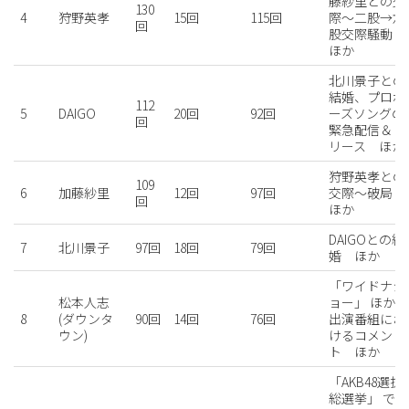
藤紗里との交
130
4
狩野英孝
15回
115回
際〜二股→六
回
股交際騒動
ほか
北川景子との
結婚、プロポ
112
5
DAIGO
20回
92回
ーズソングの
回
緊急配信＆リ
リース
ほか
狩野英孝との
109
6
加藤紗里
12回
97回
交際〜破局
回
ほか
DAIGOとの結
7
北川景子
97回
18回
79回
婚
ほか
「ワイドナシ
松本人志
ョー」 ほか
8
(ダウンタ
90回
14回
76回
出演番組にお
ウン)
けるコメン
ト
ほか
「AKB48選抜
総選挙」 で