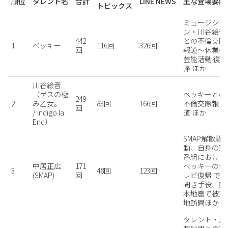
順位
タレント名
合計
LINE NEWS
主な登場要因
トピックス
ミュージシャ
ン・川谷絵音
442
との不倫交際
1
ベッキー
116回
326回
回
報道〜休業〜
芸能活動 復
帰
ほか
川谷絵音
（ゲスの極
ベッキーとの
249
2
み乙女。
83回
166回
不倫交際報
回
/ indigo la
道
ほか
End）
SMAP解散騒
動、自身の冠
番組における
中居正広
171
ベッキーのテ
3
48回
123回
(SMAP)
回
レビ復帰 で
聞き手役、熊
本地震で被災
地訪問
ほか
タレント・加