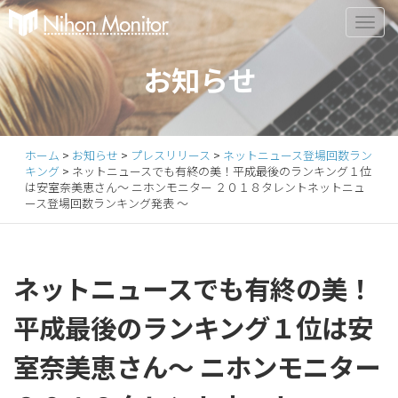
Primary
S
k
Menu
i
お知らせ
p
t
o
c
ホーム
>
お知らせ
>
プレスリリース
>
ネットニュース登場回数ラン
o
キング
>
ネットニュースでも有終の美！平成最後のランキング１位
n
は安室奈美恵さん～ ニホンモニター ２０１８タレントネットニュ
ース登場回数ランキング発表 ～
t
e
n
t
ネットニュースでも有終の美！
平成最後のランキング１位は安
室奈美恵さん～ ニホンモニター