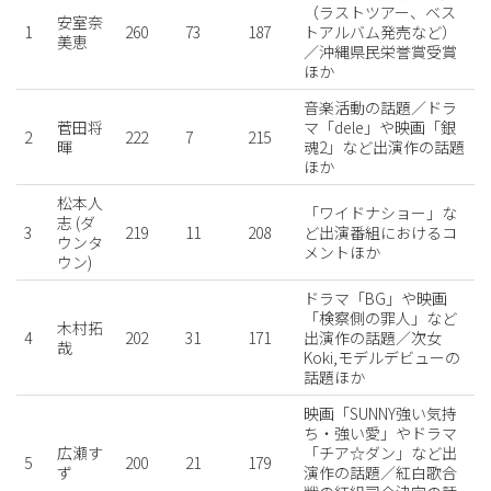
（ラストツアー、ベス
安室奈
1
260
73
187
トアルバム発売など）
美恵
／沖縄県民栄誉賞受賞
ほか
音楽活動の話題／ドラ
菅田将
マ「dele」や映画「銀
2
222
7
215
暉
魂2」など出演作の話題
ほか
松本人
「ワイドナショー」な
志 (ダ
3
219
11
208
ど出演番組におけるコ
ウンタ
メントほか
ウン)
ドラマ「BG」や映画
「検察側の罪人」など
木村拓
4
202
31
171
出演作の話題／次女
哉
Koki,モデルデビューの
話題ほか
映画「SUNNY強い気持
ち・強い愛」やドラマ
広瀬す
「チア☆ダン」など出
5
200
21
179
ず
演作の話題／紅白歌合