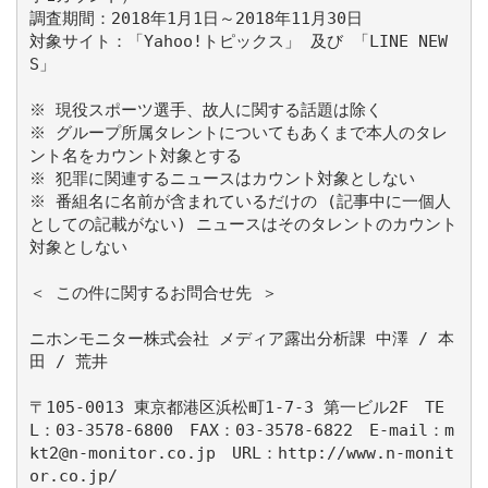
調査期間：2018年1月1日～2018年11月30日
対象サイト：「Yahoo!トピックス」 及び 「LINE NEW
S」
※ 現役スポーツ選手、故人に関する話題は除く
※ グループ所属タレントについてもあくまで本人のタレ
ント名をカウント対象とする
※ 犯罪に関連するニュースはカウント対象としない
※ 番組名に名前が含まれているだけの (記事中に一個人
としての記載がない) ニュースはそのタレントのカウント
対象としない
＜ この件に関するお問合せ先 ＞
ニホンモニター株式会社 メディア露出分析課 中澤 / 本
田 / 荒井
〒105-0013 東京都港区浜松町1-7-3 第一ビル2F TE
L：03‐3578‐6800 FAX：03‐3578‐6822 E-mail：m
kt2@n-monitor.co.jp URL：http://www.n-monit
or.co.jp/