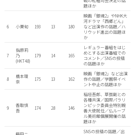
戦の紅組司会決定の話
題ほか
映画「銀魂2」やNHK大
河ドラマ「西郷どん」
6
小栗旬
193
13
180
など出演作の話題／ハ
リウッド進出の話題ほ
か
レギュラー番組をはじ
指原莉
めとする出演番組での
7
乃
179
14
165
コメント／SNSの投稿
(HKT48)
の話題ほか
映画「銀魂2」など出演
橋本環
8
175
13
162
作の話題／学園祭イベ
奈
ント中止の話題ほか
稲垣吾郎、草彅剛との
各種共演／国際パラリ
香取慎
ンピック委員会特別親
9
174
28
146
吾
善大使就任／仏ルーブ
ル美術館個展開催の話
題ほか
SNSの投稿の話題／出
藤田ニ