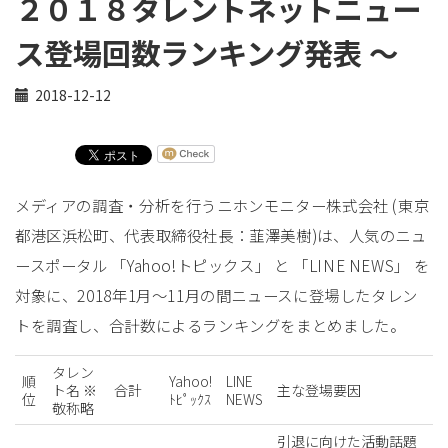
２０１８タレントネットニュー
ス登場回数ランキング発表 ～
2018-12-12
メディアの調査・分析を行うニホンモニター株式会社 (東京
都港区浜松町、代表取締役社長：韮澤美樹)は、人気のニュ
ースポータル 「Yahoo!トピックス」 と 「LINE NEWS」 を
対象に、2018年1月～11月の間ニュースに登場したタレン
トを調査し、合計数によるランキングをまとめました。
タレン
順
Yahoo!
LINE
ト名 ※
合計
主な登場要因
位
ﾄﾋﾟｯｸｽ
NEWS
敬称略
引退に向けた活動話題