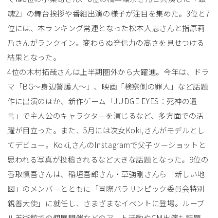
魂2」の舞台挨拶や番組出演の様子が注目を集めた。3位と7
位には、本ランキング常連となった松本人志さんと指原莉
乃さんがランクイン。変わらぬ発信力の高さを見せつける
結果となった。
4位の木村拓哉さんは上半期圏外から大躍進。今年は、ドラ
マ「BG～身辺警護人～」、映画「検察側の罪人」など話題
作に出演のほか、新作ゲーム「JUDGE EYES：死神の遺
言」で主人公のキャラクターを演じるなど、多方面での活
躍が目立った。また、5月には次女Koki,さんがモデルとし
てデビュー。Koki,さんのInstagramで父子ツーショットと
思われる写真が投稿されるなど大きな話題となった。9位の
香取慎吾さんは、稲垣吾郎さん・草彅剛さんら「新しい地
図」のメンバーとともに「国際パラリンピック委員会特別
親善大使」に就任し、さまざまなイベントに登場。ルーブ
ル美術館での個展開催などのアート活動やCM出演も話題