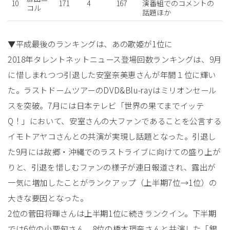
10
171
4
167
演番組でのコメントの
コル
話題ほか
▼平成最後のランキングは、あの歌姫が1位に
2018年タレントネットニュース登場回数ランキングは、9月
に惜しまれつつ引退した安室奈美恵さんが年間１位に輝い
た。ラストドームツアーのDVD&Blu-rayはミリオンセール
スを突破。7月には日本テレビ「世界の果てまでイッテ
Q！」において、安室さんの大ファンであることを公言する
イモトアヤコさんとの共演が実現し話題となった。引退し
た9月には故郷・沖縄でのラストライブに向けての盛り上が
りと、引退を惜しむファンの様子が連日報道され、露出が
一気に増加したことがランクアップ（上半期7位→1位）の
大きな要因となった。
2位の菅田将暉さんは上半期1位に続きランクイン。下半期
では6位の小栗旬さん、8位の橋本環奈さんと共演した「銀