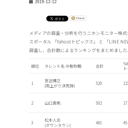
2019-12-12
メディアの調査・分析を行うニホンモニター株式会
スポータル 「Yahoo!トピックス」 と 「LINE
調査し、合計数によるランキングをまとめました
Ya
順位
タレント名 ※敬称略
合計
ト
宮迫博之
1
520
12
(雨上がり決死隊)
2
山口真帆
502
17
松本人志
3
481
45
(ダウンタウン)