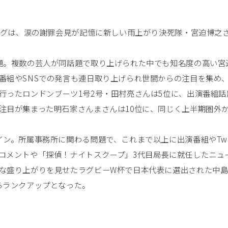
ングは、涙の謝罪会見が記憶に新しい雨上がり決死隊・宮迫博之さ
題。複数の芸人が同話題で取り上げられた中でも知名度の高い宮
番組やSNSでの発言も連日取り上げられ世間からの注目を集め
行ったロンドンブーツ1号2号・田村亮さんは5位に、出演番組話
注目が集まった明石家さんまさんは10位に、同じく上半期圏外
ン。所属事務所に関わる問題で、これまで以上に出演番組やTwit
コメントや「探偵！ナイトスクープ」3代目局長に就任したニュ
な盛り上がりを見せたラグビーW杯で日本代表に選出された中
らランクアップとなった。