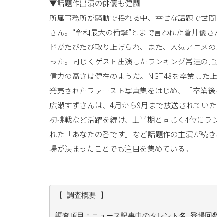
▼話題作出演の俳優も健闘
所属事務所が騒動で揺れる中、幸せな話題で世間
さん。“令和最大の衝撃”とまで言われた蒼井優
ドがたびたび取り上げられ、また、人気アニメの劇場版
った。同じくゲスト出演したランキング常連の指原
信力の高さは健在のようだ。NGT48を卒業した
発売されたファースト写真集をはじめ、「卒業後
広瀬すずさんは、4月から9月まで放送されてい
初挑戦など活躍を続け、上半期と同じく4位にラ
れた「あなたの番です」など話題作の主演が続き
場が決まったことでも注目を集めている。
【 調査概要 】
調査項目：ニュース記事中のタレント名 登場回数