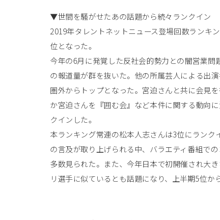
▼世間を騒がせたあの話題から続々ランクイン
2019年タレントネットニュース登場回数ランキ
位となった。
今年の6月に発覚した反社会的勢力との闇営業問
の報道量が群を抜いた。他の所属芸人による出演
圏外からトップとなった。宮迫さんと共に会見を
か宮迫さんを『囲む会』など本件に関する動向に
クインした。
本ランキング常連の松本人志さんは3位にランクイ
の言及が取り上げられる中、バラエティ番組での
多数見られた。また、今年日本で初開催され大き
リ選手に似ているとも話題になり、上半期5位か