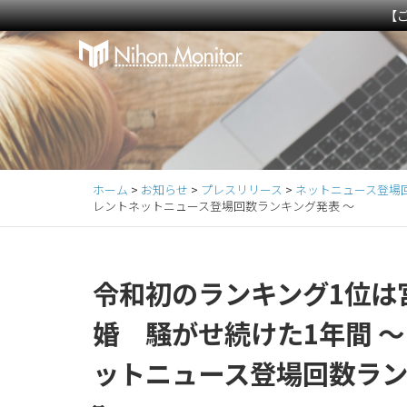
【
Primary
S
k
Menu
i
p
t
o
c
ホーム
>
お知らせ
>
プレスリリース
>
ネットニュース登場
o
レントネットニュース登場回数ランキング発表 ～
n
t
e
令和初のランキング1位は
n
t
婚 騒がせ続けた1年間 ～
ットニュース登場回数ラン