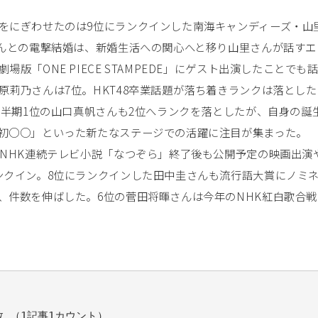
をにぎわせたのは9位にランクインした南海キャンディーズ・山
さんとの電撃結婚は、新婚生活への関心へと移り山里さんが話すエ
「ONE PIECE STAMPEDE」にゲスト出演したことでも
莉乃さんは7位。HKT48卒業話題が落ち着きランクは落とし
上半期1位の山口真帆さんも2位へランクを落としたが、自身の誕
初○○」といった新たなステージでの活躍に注目が集まった。
たNHK連続テレビ小説「なつぞら」終了後も公開予定の映画出演
ンクイン。8位にランクインした田中圭さんも流行語大賞にノミ
、件数を伸ばした。6位の菅田将暉さんは今年のNHK紅白歌合
 （1記事1カウント）