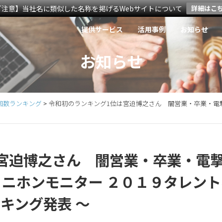
ご注意】当社名に類似した名称を掲げるWebサイトについて
詳細はこ
提供サービス
活用事例
お知らせ
お知らせ
回数ランキング
>
令和初のランキング1位は宮迫博之さん 闇営業・卒業・電撃
宮迫博之さん 闇営業・卒業・電
 ニホンモニター ２０１９タレン
キング発表 ～