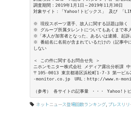
調査期間：2019年1月1日～2019年11月30日
対象サイト：「Yahoo!トピックス」 及び 「LI
※ 現役スポーツ選手、故人に関する話題は除く
※ グループ所属タレントについてもあくまで本
※「本人が加害者となった、あるいは逮捕、起訴
※ 番組名に名前が含まれているだけの（記事中
しない
＜ この件に関するお問合せ先 ＞
ニホンモニター株式会社 メディア露出分析課 中澤
〒105-0013 東京都港区浜松町1-7-3 第一ビル2F 
-monitor.co.jp URL：http://www.n-moni
（参考） 各サイトの記事量 ・・・ Yahoo!トピッ
ネットニュース登場回数ランキング
,
プレスリリ