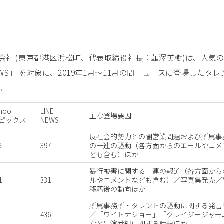
社 (東京都港区浜松町、代表取締役社長：韮澤美樹)は、人気
 NEWS」 を対象に、2019年1月～11月の間ニュースに登場したタ
。
hoo!
LINE
主な登場要因
ピックス
NEWS
反社会的勢力との闇営業問題および所属事
3
397
の一連の騒動（各方面からのエールやコメ
ども含む）ほか
暴行被害に関する一連の報道（各方面から
1
331
ルやコメントなども含む）／写真集発売／
移籍後の動向ほか
所属事務所・タレントの騒動に関する発言
436
／「ワイドナショー」「クレイジージャー
など出演番組に関する話題ほか