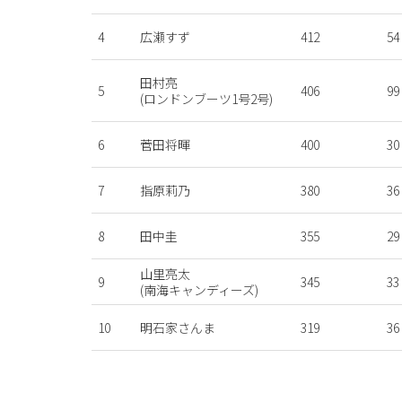
4
広瀬すず
412
54
田村亮
5
406
99
(ロンドンブーツ1号2号)
6
菅田将暉
400
30
7
指原莉乃
380
36
8
田中圭
355
29
山里亮太
9
345
33
(南海キャンディーズ)
10
明石家さんま
319
36