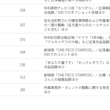
NHK連続テレビ小説「なつぞら」／出演映
358
台話題／SNSでのオフショット投稿ほか
反社会的勢力との闇営業問題および所属事
307
の一連の騒動（各方面からのエールやコメ
ども含む）ほか
NHK紅白歌合戦出場／ドラマ「3年A組」、
370
「アルキメデスの大戦」など出演作品話題
劇場版「ONE PIECE STAMPEDE」／出演
344
SNSでのコメントほか
「あなたの番です」「おっさんずラブ」な
326
作品話題ほか
劇場版「ONE PIECE STAMPEDE」／女優
312
さんとの結婚話題ほか
所属事務所・タレントの騒動に関する発言
283
ほか