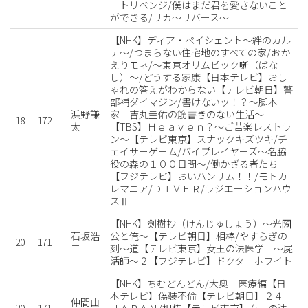
ートリベンジ/僕はまだ君を愛さないこと
ができる/リカ〜リバース〜
【NHK】ディア・ペイシェント〜絆のカル
テ〜/つまらない住宅地のすべての家/おか
えりモネ/〜東京オリムピック噺（ばな
し）〜/どうする家康【日本テレビ】おし
ゃれの答えがわからない【テレビ朝日】警
部補ダイマジン/書けないッ！？〜脚本
浜野謙
家 吉丸圭佑の筋書きのない生活〜
18
172
太
【TBS】Ｈｅａｖｅｎ？〜ご苦楽レストラ
ン〜【テレビ東京】スナックキズツキ/チ
ェイサーゲーム/バイプレイヤーズ〜名脇
役の森の１００日間〜/働かざる者たち
【フジテレビ】おいハンサム！！/モトカ
レマニア/ＤＩＶＥＲ/ラジエーションハウ
スⅡ
【NHK】剣樹抄（けんじゅしょう）〜光圀
石坂浩
公と俺〜【テレビ朝日】相棒/やすらぎの
20
171
二
刻〜道【テレビ東京】女王の法医学 〜屍
活師〜２【フジテレビ】ドクターホワイト
【NHK】ちむどんどん/大奥 医療編【日
本テレビ】偽装不倫【テレビ朝日】２４
仲間由
20
171
ＪＡＰＡＮ/相棒【テレビ東京】女王の法