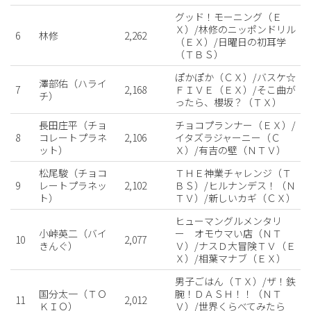
グッド！モーニング（Ｅ
Ｘ）/林修のニッポンドリル
6
林修
2,262
（ＥＸ）/日曜日の初耳学
（ＴＢＳ）
ぽかぽか（ＣＸ）/バスケ☆
澤部佑（ハライ
7
2,168
ＦＩＶＥ（ＥＸ）/そこ曲が
チ）
ったら、櫻坂？（ＴＸ）
長田庄平（チョ
チョコプランナー（ＥＸ）/
8
コレートプラネ
2,106
イタズラジャーニー（Ｃ
ット）
Ｘ）/有吉の壁（ＮＴＶ）
松尾駿（チョコ
ＴＨＥ神業チャレンジ（Ｔ
9
レートプラネッ
2,102
ＢＳ）/ヒルナンデス！（Ｎ
ト）
ＴＶ）/新しいカギ（ＣＸ）
ヒューマングルメンタリ
小峠英二（バイ
ー オモウマい店（ＮＴ
10
2,077
きんぐ）
Ｖ）/ナスＤ大冒険ＴＶ（Ｅ
Ｘ）/相葉マナブ（ＥＸ）
男子ごはん（ＴＸ）/ザ！鉄
国分太一（ＴＯ
腕！ＤＡＳＨ！！（ＮＴ
11
2,012
ＫＩＯ）
Ｖ）/世界くらべてみたら