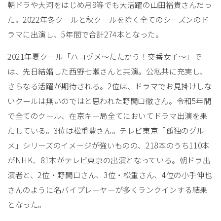
朝ドラや大河をはじめ月9等でも大活躍の山田裕貴さんだっ
た。2022年冬クールと秋クールを除く全てのシーズンのド
ラマに出演し、5年間で合計274本となった。
2021年夏クール「ハコヅメ〜たたかう！交番女子〜」で
は、先日結婚した西野七瀬さんと共演。公私共に充実し、
さらなる活躍が期待される。2位は、ドラマでお見掛けしな
いクールは無いのではと思われた野間口徹さん。令和5年間
で全てのクール、在京キー局全てにおいてドラマ出演を果
たしている。3位は松重豊さん。テレビ東京「孤独のグル
メ」シリーズのイメージが強いものの、218本のうち110本
がNHK、81本がテレビ東京の出演となっている。朝ドラ出
演者と、2位・野間口さん、3位・松重さん、4位の小手伸也
さんのように名バイプレーヤーが多くランクインする結果
となった。