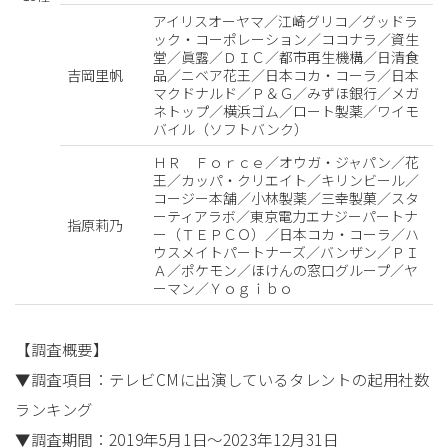
アイリスオーヤマ／江崎グリコ／グッドラ
ック・コーポレーション／ココナラ／資生
堂／眞露／ＤＩＣ／都市再生機構／日清食
吉岡里帆
品／ニベア花王／日本コカ・コーラ／日本
マクドナルド／Ｐ＆Ｇ／みずほ銀行／メガ
ネトップ／横浜ゴム／ロート製薬／ワイモ
バイル（ソフトバンク）
ＨＲ Ｆｏｒｃｅ／オウガ・ジャパン／花
王／カッパ・クリエイト／キリンビール／
コージー本舗／小林製薬／三幸製菓／スタ
ーティアラボ／東京電力エナジーパートナ
指原莉乃
ー（ＴＥＰＣＯ）／日本コカ・コーラ／ハ
ウスメイトパートナーズ／バンザン／ＰＩ
Ａ／ポケモン／ほけんの窓口グループ／ヤ
ーマン／Ｙｏｇｉｂｏ
【調査概要】
▼調査項目：テレビCMに出演しているタレントの起用社数
ランキング
▼調査期間：2019年5月1日～2023年12月31日