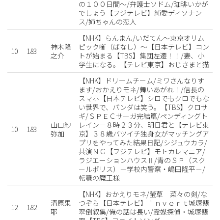
の１００日間〜/弁護士ソドム/珈琲いかが
でしょう【フジテレビ】純愛ディソナン
ス/姉ちゃんの恋人
【NHK】らんまん/いだてん〜東京オリム
神木隆
ピック噺（ばなし）〜【日本テレビ】コン
10
183
之介
トが始まる【TBS】集団左遷！！/妻、小
学生になる。【テレビ東京】おじさまと猫
【NHK】ドリームチーム/ミワさんなりす
ます/おかえりモネ/舞いあがれ！/信長の
スマホ【日本テレビ】シロでもクロでもな
い世界で、パンダは笑う。【TBS】クロサ
ギ/ＳＰＥＣサーガ完結篇/ペンディングト
山口紗
レイン－８時２３分、明日君と【テレビ東
10
183
弥加
京】３８歳バツイチ独身女がマッチングア
プリをやってみた結果日記/シジュウカラ/
共演ＮＧ【フジテレビ】モトカレマニア/
ラジエーションハウスⅡ/青のＳＰ（スク
ールポリス）－学校内警察・嶋田隆平－/
転職の魔王様
【NHK】おかえりモネ/螢草 菜々の剣/な
清原果
つぞら【日本テレビ】ｉｎｖｅｒｔ城塚翡
12
182
耶
翠倒叙集/俺の話は長い/霊媒探偵・城塚翡