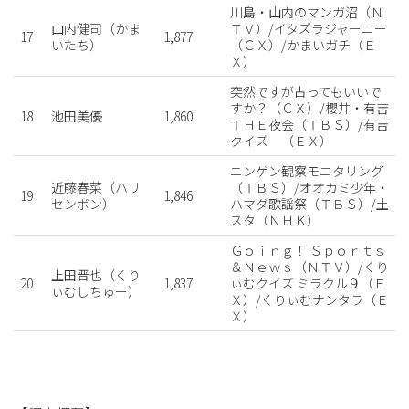
川島・山内のマンガ沼（Ｎ
山内健司（かま
ＴＶ）/イタズラジャーニー
17
1,877
いたち）
（ＣＸ）/かまいガチ（Ｅ
Ｘ）
突然ですが占ってもいいで
すか？（ＣＸ）/櫻井・有吉
18
池田美優
1,860
ＴＨＥ夜会（ＴＢＳ）/有吉
クイズ （ＥＸ）
ニンゲン観察モニタリング
近藤春菜（ハリ
（ＴＢＳ）/オオカミ少年・
19
1,846
センボン）
ハマダ歌謡祭（ＴＢＳ）/土
スタ（ＮＨＫ）
Ｇｏｉｎｇ！ Ｓｐｏｒｔｓ
＆Ｎｅｗｓ（ＮＴＶ）/くり
上田晋也（くり
20
1,837
ぃむクイズ ミラクル９（Ｅ
ぃむしちゅー）
Ｘ）/くりぃむナンタラ（Ｅ
Ｘ）