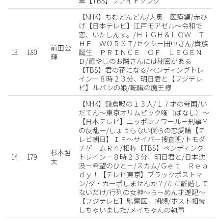
翠【TBS】ファイトソング
【NHK】ちむどんどん/大奥 医療編/赤ひ
げ【日本テレビ】江戸モアゼル〜令和で
恋、いたしんす。/ＨｉＧＨ＆ＬＯＷ Ｔ
ＨＥ ＷＯＲＳＴ/セクシー田中さん/貴族
前田公
13
180
誕生 ＰＲＩＮＣＥ ＯＦ ＬＥＧＥＮ
輝
Ｄ/癒やしのお隣さんには秘密がある
【TBS】君の花になる/ペンディングトレ
イン－８時２３分、明日君と【フジテレ
ビ】ルパンの娘/転職の魔王様
【NHK】鎌倉殿の１３人/１７才の帝国/い
だてん〜東京オリムピック噺（ばなし）〜
【日本テレビ】ニッポンノワール－刑事Ｙ
の反乱－/しょうもない僕らの恋愛論【テ
レビ朝日】ＩＰ〜サイバー捜査班/トモダ
チゲームＲ４/相棒【TBS】ペンディング
杉本哲
14
179
トレイン－８時２３分、明日君と/日本沈
太
没－希望のひと－/スカム/Ｇｅｔ Ｒｅａ
ｄｙ！【テレビ東京】ブラックポストマ
ン/ダ・カーポしませんか？/ただ離婚して
ないだけ/行列の女神〜らーめん才遊記〜
【フジテレビ】監察医 朝顔/ホスト相続
しちゃいました/メイちゃんの執事