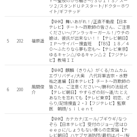
Ｙ〜聖夜のから騒ぎ〜/ＳＵＩＴＳ／スー
ツ２/スタンドＵＰスタート/ドクターホワ
イト/ギフテッド
【NHK】舞いあがれ！/正直不動産【日本
テレビ】チート〜詐欺師の皆さん、ご注意
ください〜/アンラッキーガール！/ウチの
娘は、彼氏が出来ない！！【テレビ朝日】
5
202
福原遥
ＩＰ〜サイバー捜査班 【TBS】１８／４
０〜ふたりなら夢も恋も〜【テレビ東京】
ゆるキャン△/ゆるキャン△２【フジテレ
ビ】教場ＩＩ
【NHK】麒麟（きりん）がくる/カムカム
エヴリバディ/大奥 八代将軍吉宗・水野
祐之進編【日本テレビ】チート〜詐欺師の
風間俊
皆さん、ご注意ください〜/勝利の法廷式
6
200
介
【テレビ朝日】やすらぎの刻〜道/たとえ
あなたを忘れても【テレビ東京】初恋、ざ
らり/記憶捜査２・3【フジテレビ】監察
医 朝顔/ｓｉｌｅｎｔ
【NHK】カナカナ/エール/ブギウギ/なつ
ぞら【日本テレビ】受付のジョー/恋はＤ
ｅｅｐに/しょうもない僕らの恋愛論【テ
レビ朝日】ハヤブサ消防団/最初はパー/桜