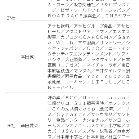
カ・コーラ／阪急交通社／Ｐ＆Ｇプレステ
ージ／ビザ・ワールドワイド・ジャパン／
ＢＯＡＴ ＲＡＣＥ振興会／ＬＩＮＥヤフー
27社
アサヒ飲料／アサヒグループ食品／アサヒ
ビール／アダストリア／アマノ／エスエス
製薬／カプコン＜ＣＡＰＣＯＭ＞／Ｇａｍ
ｅ Ｗｉｔｈ／三幸製菓／サントリー／シ
ック・ジャパン／ＺＯＺＯ／ソニー・イン
タラクティブエンタテインメント／ソフト
本田翼
バンク／大正製薬／テックウインド／日本
瓦斯（ニチガス）／ネイチャーラボ／東日
本旅客鉄道／マンダム／三井ダイレクト損
害保険／明星食品／ｍｅｄｉｃｕｂｅ／森
永乳業／ユーキャン／ＬＩＦＵＬＬ／ＬＩ
ＮＥモバイル
味の素／ＥＣＣ／Ｕｂｅｒ Ｊａｐａｎ／
江崎グリコ／ＳＢＩ損害保険／オフテクス
／こくみん共済ｃｏｏｐ（全労済）／コナ
ミ／Ｃｙｇａｍｅｓ／サトウ食品／サント
リー食品インターナショナル／サンヨーホ
26社
芦田愛菜
ームズ／シオノギヘルスケア／小学館／ス
カパーＪＳＡＴ／スズキ／総務省／東京ガ
ス／日本赤十字社／日本郵便／日立グロー