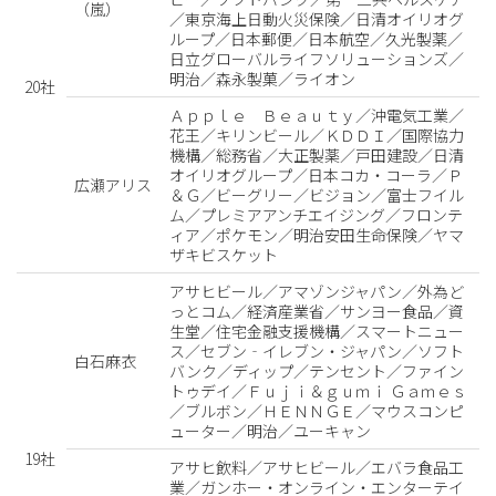
（嵐）
／東京海上日動火災保険／日清オイリオグ
ループ／日本郵便／日本航空／久光製薬／
日立グローバルライフソリューションズ／
明治／森永製菓／ライオン
20社
Ａｐｐｌｅ Ｂｅａｕｔｙ／沖電気工業／
花王／キリンビール／ＫＤＤＩ／国際協力
機構／総務省／大正製薬／戸田建設／日清
オイリオグループ／日本コカ・コーラ／Ｐ
広瀬アリス
＆Ｇ／ビーグリー／ビジョン／富士フイル
ム／プレミアアンチエイジング／フロンテ
ィア／ポケモン／明治安田生命保険／ヤマ
ザキビスケット
アサヒビール／アマゾンジャパン／外為ど
っとコム／経済産業省／サンヨー食品／資
生堂／住宅金融支援機構／スマートニュー
ス／セブン‐イレブン・ジャパン／ソフト
白石麻衣
バンク／ディップ／テンセント／ファイン
トゥデイ／Ｆｕｊｉ＆ｇｕｍｉ Ｇａｍｅｓ
／ブルボン／ＨＥＮＮＧＥ／マウスコンピ
ューター／明治／ユーキャン
19社
アサヒ飲料／アサヒビール／エバラ食品工
業／ガンホー・オンライン・エンターテイ