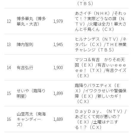
（ＴＢＳ）
あさイチ（ＮＨＫ）/それっ
博多華丸（博多
て！？実際どうなの課（Ｎ
12
1,979
華丸・大吉）
ＴＶ）/火曜は全力！華大さ
んと千鳥くん（ＣＸ）
ヒルナンデス（ＮＴＶ）/ネ
13
陣内智則
1,945
タパレ（ＣＸ）/ＴＨＥ神業
チャレンジ（ＴＢＳ）
マツコ＆有吉 かりそめ天
国（ＥＸ）/有吉ぃぃｅｅｅ
14
有吉弘行
1,900
ｅｅ！（ＴＸ）/有吉クイズ
（ＥＸ）
霜降りバラエティＸ（Ｅ
せいや（霜降り
Ｘ）/イワクラせいや警備保
15
1,899
明星）
障（ＥＸ）/新しいカギ！
（ＣＸ）
ＤａｙＤａｙ．（ＮＴＶ）/
山里亮太（南海
あざとくて何が悪いの？
16
キャンディー
1,889
（ＥＸ）/土曜はナニす
ズ）
る！？（ＣＸ）