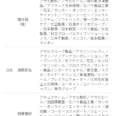
アサヒ飲料／アサヒビール／味の素冷凍食
品／アフラック生命保険／エバラ食品工業
／花王／ガンホー・オンライン・エンター
テイメント／／ジェーシービー／ジャスト
櫻井翔
システム／ソフトバンク／第一三共ヘルス
（嵐）
ケア／大正製薬／日清オイリオグループ／
／日本郵便／日本航空／ハウス食品／久光
製薬／日立グローバルライフソリューショ
ンズ／三井不動産／メニコン／森永製菓／
ライオン
アサヒグループ食品／アマゾンジャパン／
アマノ／イノアックコーポレーション／オ
ープンハウス／オフテクス／花王／カンロ
／キリンビール／クロスプラス／サントリ
21社
清野菜名
ー食品インターナショナル／資生堂／スズ
キ／ダイドードリンコ／東海漬物／トリド
ール／プレミアムウォーター／三井住友海
上火災保険／ユーキャン／ユニリーバ・ジ
ャパン／楽天グループ
アキュラホーム／アサヒ飲料／アサヒビー
ル／池田模範堂／エバラ食品工業／ガンホ
ー・オンライン・エンターテイメント／湖
池屋／コーセーコスメポート／ジェーシー
相葉雅紀
ビー／ソフトバンク／第一三共ヘルスケア