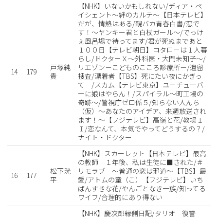
【NHK】いないかもしれない/ディア・ペ
イシェント〜絆のカルテ〜【日本テレビ】
だが、情熱はある/親バカ青春白書/恋で
す！〜ヤンキー君と白杖ガール〜/でっけ
ぇ風呂場で待ってます/君が死ぬまであと
１００日【テレビ朝日】コタローは１人暮
らし/ドクターＸ〜外科医・大門未知子〜/
戸塚純
リエゾン－こどものこころ診療所－/遺留
14
179
貴
捜査/漂着者【TBS】死にたい夜にかぎっ
て /スカム【テレビ東京】ユーチューバ
ーに娘はやらん！/スパイラル〜町工場の
奇跡〜/警視庁ゼロ係５/知らない人んち
（仮）〜あなたのアイデア、来週放送され
ます！〜【フジテレビ】高嶺と花/教場Ｉ
Ｉ/恋なんて、本気でやってどうするの？/
ナイト・ドクター
【NHK】スカーレット【日本テレビ】最高
の教師 １年後、私は生徒に■された/＃
松下洸
リモラブ 〜普通の恋は邪道〜【TBS】最
16
177
平
愛/アトムの童（こ）【フジテレビ】いち
ばんすきな花/やんごとなき一族/知ってる
ワイフ/合理的にあり得ない
【NHK】慶次郎縁側日記/タリオ 復讐