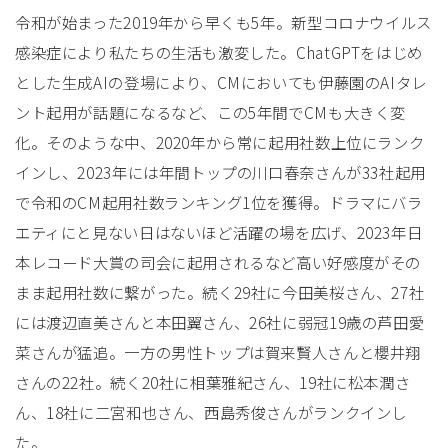
令和が始まった2019年から早くも5年。新型コロナウイルス
感染症により私たちの生活も激変した。ChatGPTをはじめ
とした生成AIの登場により、CMにおいても伊藤園のAIタレ
ント起用が話題になるなど、この5年間でCMも大きく変
化。そのような中、2020年から常に起用社数上位にランク
インし、2023年には年間トップの川口春奈さんが33社起用
で令和のCM起用社数ランキング1位を獲得。ドラマにバラ
エティにと見ない日はないほど活躍の場を広げ、2023年日
本レコード大賞の司会に起用されるなど高い好感度がその
まま起用社数に繋がった。続く29社に今田美桜さん、27社
には渡辺直美さんと本田翼さん、26社に弱冠19歳の芦田愛
菜さんが猛追。一方の男性トップは賀来賢人さんと櫻井翔
さんの22社。続く20社に相葉雅紀さん、19社に松本潤さ
ん、18社に二宮和也さん、西島秀俊さんがランクインし
た。