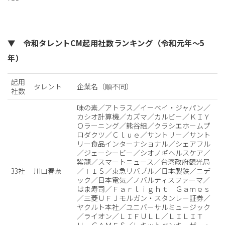
▼ 令和タレントCM起用社数ランキング（令和元年～5
年）
起用
タレント
企業名（順不同）
社数
味の素／アトラス／イーベイ・ジャパン／
カシオ計算機／カズマ／カルビー／ＫＩＹ
Ｏラーニング／熊谷組／クラシエホームプ
ロダクツ／Ｃｌｕｅ／サントリー／サント
リー食品インターナショナル／シェアフル
／ジェーシービー／シオノギヘルスケア／
紫龍／スマートニュース／台湾政府観光局
33社
川口春奈
／ＴＩＳ／東急リバブル／日本製鉄／ニデ
ック／日本電気／ノバルティスファーマ／
はま寿司／Ｆａｒｌｉｇｈｔ Ｇａｍｅｓ
／三菱ＵＦＪモルガン・スタンレー証券／
ヤクルト本社／ユニバーサルミュージック
／ライオン／ＬＩＦＵＬＬ／ＬＩＬＩＴ
Ｈ ＧＡＭＥＳ／レキットベンキーザー・