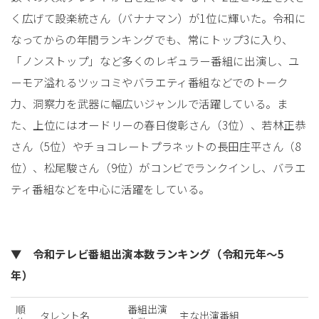
く広げて設楽統さん（バナナマン）が1位に輝いた。令和に
なってからの年間ランキングでも、常にトップ3に入り、
「ノンストップ」など多くのレギュラー番組に出演し、ユ
ーモア溢れるツッコミやバラエティ番組などでのトーク
力、洞察力を武器に幅広いジャンルで活躍している。ま
た、上位にはオードリーの春日俊彰さん（3位）、若林正恭
さん（5位）やチョコレートプラネットの長田庄平さん（8
位）、松尾駿さん（9位）がコンビでランクインし、バラエ
ティ番組などを中心に活躍をしている。
▼ 令和テレビ番組出演本数ランキング（令和元年～5
年）
順
番組出演
タレント名
主な出演番組