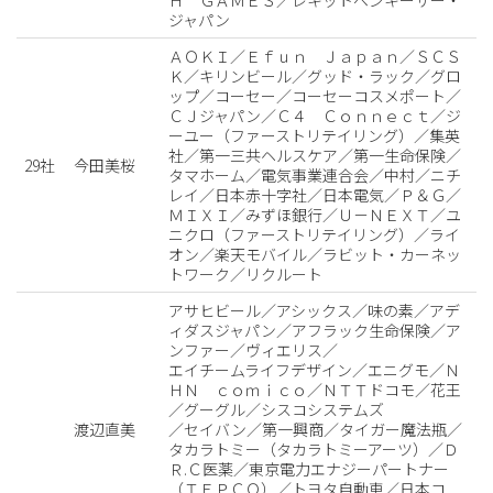
ジャパン
ＡＯＫＩ／Ｅｆｕｎ Ｊａｐａｎ／ＳＣＳ
Ｋ／キリンビール／グッド・ラック／グロ
ップ／コーセー／コーセーコスメポート／
ＣＪジャパン／Ｃ４ Ｃｏｎｎｅｃｔ／ジ
ーユー（ファーストリテイリング）／集英
社／第一三共ヘルスケア／第一生命保険／
29社
今田美桜
タマホーム／電気事業連合会／中村／ニチ
レイ／日本赤十字社／日本電気／Ｐ＆Ｇ／
ＭＩＸＩ／みずほ銀行／Ｕ－ＮＥＸＴ／ユ
ニクロ（ファーストリテイリング）／ライ
オン／楽天モバイル／ラビット・カーネッ
トワーク／リクルート
アサヒビール／アシックス／味の素／アデ
ィダスジャパン／アフラック生命保険／ア
ンファー／ヴィエリス／
エイチームライフデザイン／エニグモ／Ｎ
ＨＮ ｃｏｍｉｃｏ／ＮＴＴドコモ／花王
／グーグル／シスコシステムズ
渡辺直美
／セイバン／第一興商／タイガー魔法瓶／
タカラトミー（タカラトミーアーツ）／Ｄ
Ｒ.Ｃ医薬／東京電力エナジーパートナー
（ＴＥＰＣＯ）／トヨタ自動車／日本コ