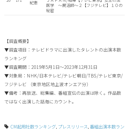
紀恵
医学 〜屍活師〜２【フジテレビ】１０の
秘密
【調査概要】
▼調査項目：テレビドラマに出演したタレントの出演本数
ランキング
▼調査期間：2019年5月1日～2023年12月31日
▼対象局：NHK/日本テレビ/テレビ朝日/TBS/テレビ東京/
フジテレビ （東京地区地上波オンエア分）
▼備考：再放送、総集編、番組宣伝の出演は除く。作品数
ではなく出演した話毎にカウント。
CM起用社数ランキング
,
プレスリリース
,
番組出演本数ラン