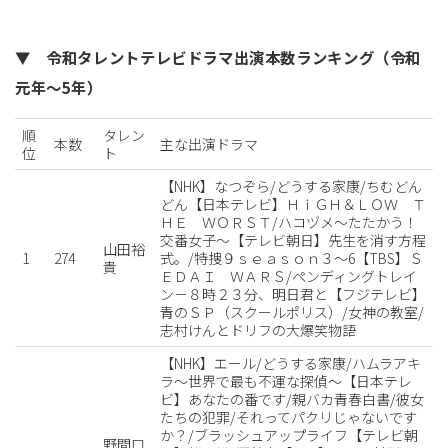
▼ 令和タレントテレビドラマ出演本数ランキング（令和
元年～5年）
順
タレン
本数
主な出演ドラマ
位
ト
【NHK】なつぞら/どうする家康/ちむどん
どん【日本テレビ】ＨｉＧＨ＆ＬＯＷ Ｔ
ＨＥ ＷＯＲＳＴ/ハコヅメ〜たたかう！
交番女子〜【テレビ朝日】先生を消す方程
山田裕
1
274
式。/特捜９ｓｅａｓｏｎ３～6【TBS】Ｓ
貴
ＥＤＡＩ ＷＡＲＳ/ペンディングトレイ
ン－８時２３分、明日君と【フジテレビ】
青のＳＰ（スクールポリス）/女神の教室/
志村けんとドリフの大爆笑物語
【NHK】エール/どうする家康/ハムラアキ
ラ〜世界で最も不運な探偵〜【日本テレ
ビ】あなたの番です/親バカ青春白書/彼女
たちの犯罪/それってパクリじゃないです
か？/ブラッシュアップライフ【テレビ朝
野間口