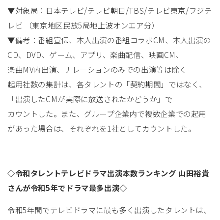
▼対象局：日本テレビ/テレビ朝日/TBS/テレビ東京/フジテ
レビ （東京地区民放5局地上波オンエア分）
▼備考：番組宣伝、本人出演の番組コラボCM、本人出演の
CD、DVD、ゲーム、アプリ、楽曲配信、映画CM、
楽曲MV内出演、ナレーションのみでの出演等は除く
起用社数の集計は、各タレントの「契約期間」ではなく、
「出演したCMが実際に放送されたかどうか」で
カウントした。また、グループ企業内で複数企業での起用
があった場合は、それぞれを1社としてカウントした。
◇令和タレントテレビドラマ出演本数ランキング 山田裕貴
さんが令和5年でドラマ最多出演◇
令和5年間でテレビドラマに最も多く出演したタレントは、