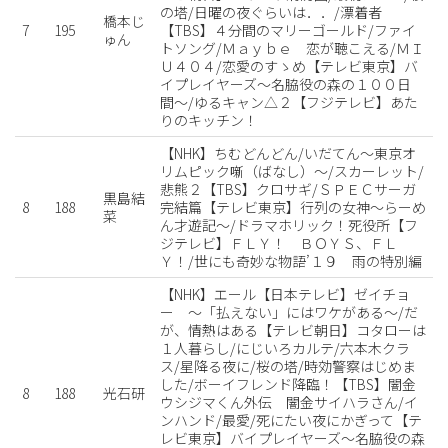
の塔/日曜の夜ぐらいは．．/漂着者
橋本じ
7
195
【TBS】４分間のマリーゴールド/ファイ
ゅん
トソング/Ｍａｙｂｅ 恋が聴こえる/ＭＩ
Ｕ４０４/恋愛のすゝめ【テレビ東京】バ
イプレイヤーズ〜名脇役の森の１００日
間〜/ゆるキャン△２【フジテレビ】あた
りのキッチン！
【NHK】ちむどんどん/いだてん〜東京オ
リムピック噺（ばなし）〜/スカーレット/
悲熊２【TBS】クロサギ/ＳＰＥＣサーガ
黒島結
8
188
完結篇【テレビ東京】行列の女神〜らーめ
菜
ん才遊記〜/ドラマホリック！死役所【フ
ジテレビ】ＦＬＹ！ ＢＯＹＳ、ＦＬ
Ｙ！/世にも奇妙な物語’１９ 雨の特別編
【NHK】エール【日本テレビ】ゼイチョ
ー 〜「払えない」にはワケがある〜/だ
が、情熱はある【テレビ朝日】コタローは
１人暮らし/にじいろカルテ/六本木クラ
ス/星降る夜に/桜の塔/時効警察はじめま
した/ボーイフレンド降臨！【TBS】闇金
8
188
光石研
ウシジマくん外伝 闇金サイハラさん/イ
ンハンド/最愛/死にたい夜にかぎって【テ
レビ東京】バイプレイヤーズ〜名脇役の森