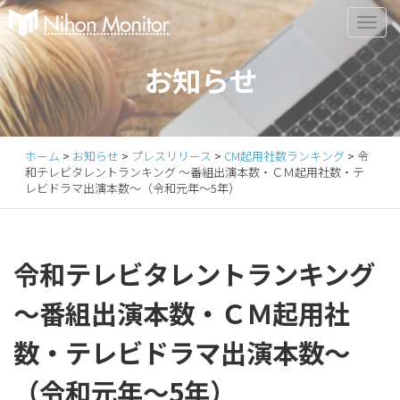
Primary
S
k
Menu
i
お知らせ
p
t
o
c
ホーム
>
お知らせ
>
プレスリリース
>
CM起用社数ランキング
>
令
o
和テレビタレントランキング ～番組出演本数・ＣＭ起用社数・テ
n
レビドラマ出演本数～（令和元年～5年）
t
e
n
令和テレビタレントランキング
t
～番組出演本数・ＣＭ起用社
数・テレビドラマ出演本数～
（令和元年～5年）