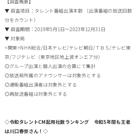
【調査概要】
▼ 調査項目：タレント番組出演本数 （出演番組の放送回数
分をカウント）
▼ 調査期間：2019年5月1日～2023年12月31日
▼ 対象局
<関東>NHK総合/日本テレビ/テレビ朝日/ＴＢＳ/テレビ東
京/フジテレビ（東京地区地上波オンエア分）
◎グループ出演と個人出演の合算にて集計
◎放送局所属のアナウンサーは対象外とする
◎通販番組出演者は対象外とする
◎再放送番組は対象外とする
◇令和タレントCM起用社数ランキング 令和5年間も王者
は川口春奈さん！◇