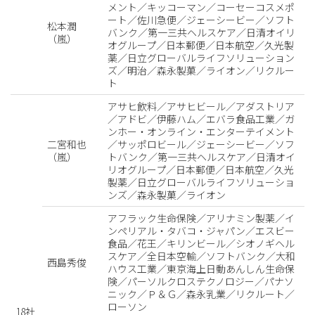
メント／キッコーマン／コーセーコスメポ
ート／佐川急便／ジェーシービー／ソフト
松本潤
バンク／第一三共ヘルスケア／日清オイリ
（嵐）
オグループ／日本郵便／日本航空／久光製
薬／日立グローバルライフソリューション
ズ／明治／森永製菓／ライオン／リクルー
ト
アサヒ飲料／アサヒビール／アダストリア
／アドビ／伊藤ハム／エバラ食品工業／ガ
ンホー・オンライン・エンターテイメント
二宮和也
／サッポロビール／ジェーシービー／ソフ
（嵐）
トバンク／第一三共ヘルスケア／日清オイ
リオグループ／日本郵便／日本航空／久光
製薬／日立グローバルライフソリューショ
ンズ／森永製菓／ライオン
アフラック生命保険／アリナミン製薬／イ
ンペリアル・タバコ・ジャパン／エスビー
食品／花王／キリンビール／シオノギヘル
スケア／全日本空輸／ソフトバンク／大和
西島秀俊
ハウス工業／東京海上日動あんしん生命保
険／パーソルクロステクノロジー／パナソ
ニック／Ｐ＆Ｇ／森永乳業／リクルート／
ローソン
18社