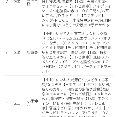
2
238
日】桜の塔/漂着者【TBS】天国と地獄〜
徹
サイコな２人〜【テレビ東京】バイプレイ
ヤーズ〜名脇役の森の１００日間〜/お茶
にごす。/ＤＩＶＥ！！【フジテレビ】ゴ
シップ/ＰＩＣＵ 小児集中治療室/合理的
にあり得ない/うちの弁護士は手がかかる
【NHK】いだてん〜東京オリムピック噺
（ばなし）〜/カムカムエヴリバディ/オリ
バーな犬、（Ｇｏｓｈ！！）このヤロウ/
どうする家康【テレビ朝日】テレビ朝日開
3
218
松重豊
局６０周年記念 白い巨塔【TBS】持続可
能な恋ですか？【テレビ東京】孤独のグル
メ/バイプレイヤーズ〜名脇役の森の１０
０日間〜【フジテレビ】パーフェクトワー
ルド
【NHK】いいね！光源氏くん/どうする家
康/なつぞら【日本テレビ】ダマせない男/
祈りのカルテ 研修医の謎解き診察記録/
恋はＤｅｅｐに【テレビ朝日】ｕｎｋｎｏ
ｗｎ/警視庁・捜査一課長【TBS】ＴＯＫ
小手伸
4
211
ＹＯ ＭＥＲ/集団左遷！！【テレビ東
也
京】警視庁ゼロ係５/何かおかしい２【フ
ジテレビ】モトカレマニア/ＯＮＥ ＤＡ