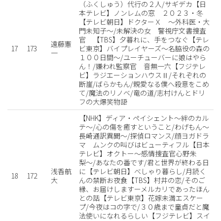
（ふくしゅう）代行の２人/サギデカ【日
本テレビ】ノンレムの窓 ２０２３・冬
【テレビ朝日】ドクターＸ 〜外科医・大
門未知子〜/未解決の女 警視庁文書捜査
官 【TBS】夕暮れに、手をつなぐ【テレ
遠藤憲
17
173
ビ東京】バイプレイヤーズ〜名脇役の森の
一
１００日間〜/ユーチューバーに娘はやら
ん！/嫌われ監察官 音無一六【フジテレ
ビ】ラジエーションハウスⅡ/それぞれの
断崖/ばらかもん/親愛なる僕へ殺意をこめ
て/魔法のリノベ/竜の道/志村けんとドリ
フの大爆笑物語
【NHK】ディア・ペイシェント〜絆のカル
テ〜/心の傷を癒すということ/わげもん〜
長崎通訳異聞〜/探偵ロマンス/顔ヨガドラ
マ ムンクの叫びはビューティフル【日本
テレビ】オクトー〜感情捜査官心野朱
梨〜/あなたの番です/君と世界が終わる日
浅香航
に【テレビ朝日】べしゃり暮らし/月読く
18
172
大
んの禁断お夜食【TBS】村井の恋/そのご
縁、お届けしますーメルカリであったほん
との話【テレビ東京】花嫁未満エスケー
プ/今夜はコの字で/３０歳まで童貞だと魔
法使いになれるらしい【フジテレビ】スイ