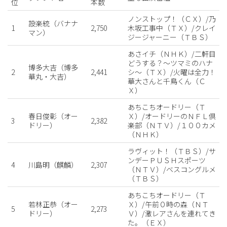
位
本数
ノンストップ！（ＣＸ）/乃
設楽統（バナナ
1
2,750
木坂工事中（ＴＸ）/クレイ
マン）
ジージャーニー（ＴＢＳ）
あさイチ（ＮＨＫ）/二軒目
どうする？〜ツマミのハナ
博多大吉（博多
2
2,441
シ〜（ＴＸ）/火曜は全力！
華丸・大吉）
華大さんと千鳥くん（Ｃ
Ｘ）
あちこちオードリー（Ｔ
春日俊彰（オー
Ｘ）/オードリーのＮＦＬ倶
3
2,382
ドリー）
楽部（ＮＴＶ）/１００カメ
（ＮＨＫ）
ラヴィット！（ＴＢＳ）/サ
ンデーＰＵＳＨスポーツ
4
川島明（麒麟）
2,307
（ＮＴＶ）/ベスコングルメ
（ＴＢＳ）
あちこちオードリー（Ｔ
若林正恭（オー
Ｘ）/午前０時の森（ＮＴ
5
2,273
ドリー）
Ｖ）/激レアさんを連れてき
た。（ＥＸ）