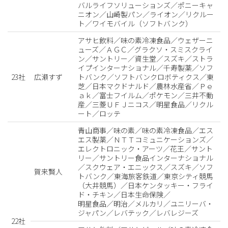
バルライフソリューションズ／ポニーキャ
ニオン／山崎製パン／ライオン／リクルー
ト／ワイモバイル（ソフトバンク）
アサヒ飲料／味の素冷凍食品／ウェザーニ
ューズ／ＡＧＣ／グラクソ・スミスクライ
ン／サントリー／資生堂／スズキ／ストラ
イプインターナショナル／千寿製薬／ソフ
23社
広瀬すず
トバンク／ソフトバンクロボティクス／東
芝／日本マクドナルド／農林水産省／Ｐｅ
ａｋ／富士フイルム／ポケモン／三井不動
産／三菱ＵＦＪニコス／明星食品／リクル
ート／ロッテ
青山商事／味の素／味の素冷凍食品／エス
エス製薬／ＮＴＴコミュニケーションズ／
エレクトロニック・アーツ／花王／サント
リー／サントリー食品インターナショナル
／スクウェア・エニックス／スズキ／ソフ
賀来賢人
トバンク／東海旅客鉄道／東京シティ競馬
（大井競馬）／日本ケンタッキー・フライ
ド・チキン／日本生命保険／
明星食品／明治／メルカリ／ユニリーバ・
ジャパン／レバテック／レバレジーズ
22社