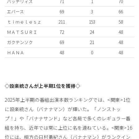
バッテリィズ
71
1
70
エバース
69
3
66
ｔｉｍｅｌｅｓｚ
211
153
58
ＭＡＴＳＵＲＩ
72
24
48
ガクテンソク
69
21
48
ＨＡＮＡ
48
0
48
◇設楽統さんが上半期1位を獲得◇
2025年上半期の番組出演本数ランキングでは、<関東>1位
に設楽統さん（バナナマン）が輝いた。「ノンストッ
プ！」や「バナナサンド」など各局で多くのレギュラー番
組を持ち、近年では常に上位に名を連ねている。<関東>16
位には、相方の日村勇紀さん（バナナマン）がランクイン