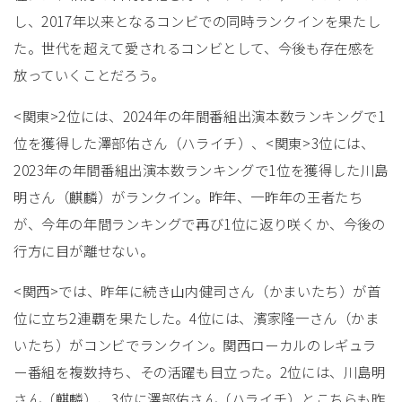
し、2017年以来となるコンビでの同時ランクインを果たし
た。世代を超えて愛されるコンビとして、今後も存在感を
放っていくことだろう。
<関東>2位には、2024年の年間番組出演本数ランキングで1
位を獲得した澤部佑さん（ハライチ）、<関東>3位には、
2023年の年間番組出演本数ランキングで1位を獲得した川島
明さん（麒麟）がランクイン。昨年、一昨年の王者たち
が、今年の年間ランキングで再び1位に返り咲くか、今後の
行方に目が離せない。
<関西>では、昨年に続き山内健司さん（かまいたち）が首
位に立ち2連覇を果たした。4位には、濱家隆一さん（かま
いたち）がコンビでランクイン。関西ローカルのレギュラ
ー番組を複数持ち、その活躍も目立った。2位には、川島明
さん（麒麟）、3位に澤部佑さん（ハライチ）とこちらも昨