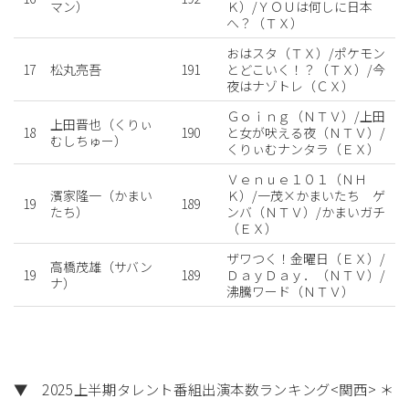
マン）
Ｋ）/ＹＯＵは何しに日本
へ？（ＴＸ）
おはスタ（ＴＸ）/ポケモン
17
松丸亮吾
191
とどこいく！？（ＴＸ）/今
夜はナゾトレ（ＣＸ）
Ｇｏｉｎｇ（ＮＴＶ）/上田
上田晋也（くりぃ
18
190
と女が吠える夜（ＮＴＶ）/
むしちゅー）
くりぃむナンタラ（ＥＸ）
Ｖｅｎｕｅ１０１（ＮＨ
濱家隆一（かまい
Ｋ）/一茂×かまいたち ゲ
19
189
たち）
ンバ（ＮＴＶ）/かまいガチ
（ＥＸ）
ザワつく！金曜日（ＥＸ）/
高橋茂雄（サバン
19
189
ＤａｙＤａｙ．（ＮＴＶ）/
ナ）
沸騰ワード（ＮＴＶ）
▼ 2025上半期タレント番組出演本数ランキング<関西> ＊