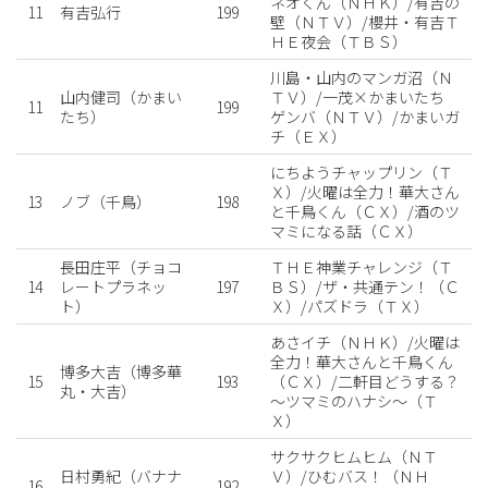
ネオくん（ＮＨＫ）/有吉の
11
有吉弘行
199
壁（ＮＴＶ）/櫻井・有吉Ｔ
ＨＥ夜会（ＴＢＳ）
川島・山内のマンガ沼（Ｎ
山内健司（かまい
ＴＶ）/一茂×かまいたち
11
199
たち）
ゲンバ（ＮＴＶ）/かまいガ
チ（ＥＸ）
にちようチャップリン（Ｔ
Ｘ）/火曜は全力！華大さん
13
ノブ（千鳥）
198
と千鳥くん（ＣＸ）/酒のツ
マミになる話（ＣＸ）
長田庄平（チョコ
ＴＨＥ神業チャレンジ（Ｔ
14
レートプラネッ
197
ＢＳ）/ザ・共通テン！（Ｃ
ト）
Ｘ）/パズドラ（ＴＸ）
あさイチ（ＮＨＫ）/火曜は
全力！華大さんと千鳥くん
博多大吉（博多華
15
193
（ＣＸ）/二軒目どうする？
丸・大吉）
～ツマミのハナシ～（Ｔ
Ｘ）
サクサクヒムヒム（ＮＴ
日村勇紀（バナナ
Ｖ）/ひむバス！（ＮＨ
16
192