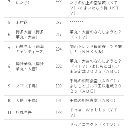
いたち）
たちの机上の空論城（ＫＴ
Ｖ）/かまいたちの掟（ＫＴ
Ｖ）
5
木村昴
237
*******
博多大吉（博多
華丸・大吉のなんしようと？
6
217
華丸・大吉）
（ＫＴＶ）
山里亮太（南海
関西トレンド最前線 ツギ推
7
204
キャンディーズ）
し！（ＮＨＫ大阪）
華丸・大吉のなんしようと？
博多華丸（博多
8
202
（ＫＴＶ）/よしもとゴルフ
華丸・大吉）
王決定戦２０２５（ＡＢＣ）
千鳥の相席食堂（ＡＢＣ）/
9
ノブ（千鳥）
199
よしもとゴルフ王決定戦２０
２５（ＡＢＣ）
10
大悟（千鳥）
191
千鳥の相席食堂（ＡＢＣ）
Ｔｈｅ Ｗａｌｌｓ（ＹＴ
11
松丸亮吾
188
Ｖ）
ドっとコネクト（ＫＴＶ）/