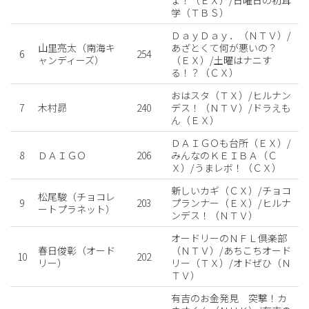
学（ＴＢＳ）
ＤａｙＤａｙ．（ＮＴＶ）/
山里亮太（南海キ
あざとくて何が悪いの？
6
254
ャンディーズ）
（ＥＸ）/土曜はナニす
る！？（ＣＸ）
おはスタ（ＴＸ）/ヒルナン
7
木村昴
240
デス！（ＮＴＶ）/ドラえも
ん（ＥＸ）
ＤＡＩＧＯも台所（ＥＸ）/
8
ＤＡＩＧＯ
206
みんなのＫＥＩＢＡ（Ｃ
Ｘ）/うまレボ！（ＣＸ）
新しいカギ（ＣＸ）/チョコ
松尾駿（チョコレ
9
203
プランナー（ＥＸ）/ヒルナ
ートプラネット）
ンデス！（ＮＴＶ）
オードリーのＮＦＬ倶楽部
春日俊彰（オード
（ＮＴＶ）/あちこちオード
10
202
リー）
リー（ＴＸ）/オドぜひ（Ｎ
ＴＶ）
有吉のお金発見 突撃！カ