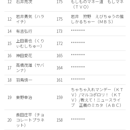
12
石井亮次
175
もしものマネー道 もしマネ
（ＴＶＯ）
岩井勇気（ハラ
岩井 狩野 えびちゅうの推
12
175
イチ）
しかるちゃー（ＭＢＳ）
14
有吉弘行
173
*******
上田晋也（くり
15
172
*******
ぃむしちゅー）
16
神田愛花
165
*******
高橋茂雄（サバ
17
164
*******
ンナ）
18
羽鳥慎一
161
*******
ちゃちゃ入れマンデー（ＫＴ
Ｖ）/マルコポロリ！（ＫＴ
19
東野幸治
159
Ｖ）/教えて！ニュースライ
ブ 正義のミカタ（ＡＢＣ）
長田庄平（チョ
20
コレートプラネ
158
*******
ット）