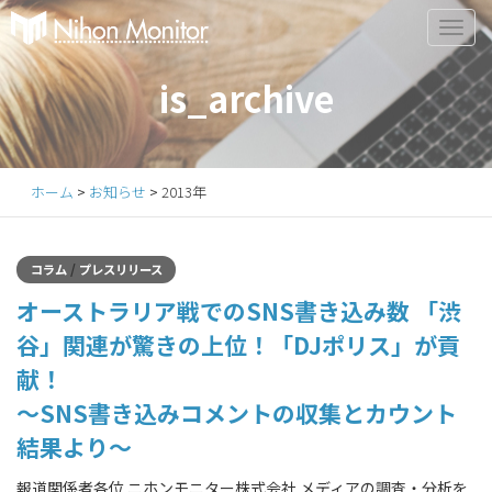
Primary
S
k
Menu
i
is_archive
p
t
o
c
ホーム
>
お知らせ
>
2013年
o
n
t
/
コラム
プレスリリース
e
オーストラリア戦でのSNS書き込み数 「渋
n
t
谷」関連が驚きの上位！「DJポリス」が貢
献！
～SNS書き込みコメントの収集とカウント
結果より～
報道関係者各位 ニホンモニター株式会社 メディアの調査・分析を