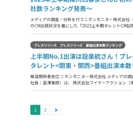
社数ランキング発表～
メディアの調査・分析を行うニホンモニター株式会社（本
のCM出稿状況を基にした『2023上半期タレントCM起
/
/
プレスリリース
プレスリリース
番組出演本数ランキング
上半期No.1出演は設楽統さん！ブレ
タレント<関東・関西>番組出演本数
報道関係者各位 ニホンモニター株式会社 メディアの
社長：韮澤美樹）は、 株式会社ワイヤーアクション（
paging-
navigation
1
2