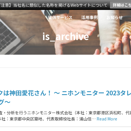
ご注意】当社名に類似した名称を掲げるWebサイトについて
詳細はこ
提供サービス
活用事例
お知らせ
is_archive
神田愛花さん！ ～ ニホンモニター 2023タ
グ～
調査・分析を行うニホンモニター株式会社（本社：東京都港区浜松町、代
本社：東京都中央区築地、代表取締役社長：浦山信…
Read More