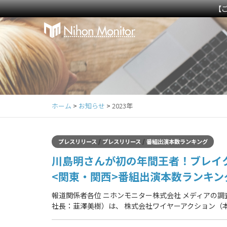
【
Primary
S
k
Menu
i
p
t
o
c
ホーム
>
お知らせ
>
2023年
o
n
t
/
/
プレスリリース
プレスリリース
番組出演本数ランキング
e
川島明さんが初の年間王者！ブレイクは
n
t
<関東・関西>番組出演本数ランキン
報道関係者各位 ニホンモニター株式会社 メディアの
社長：韮澤美樹）は、 株式会社ワイヤーアクション（