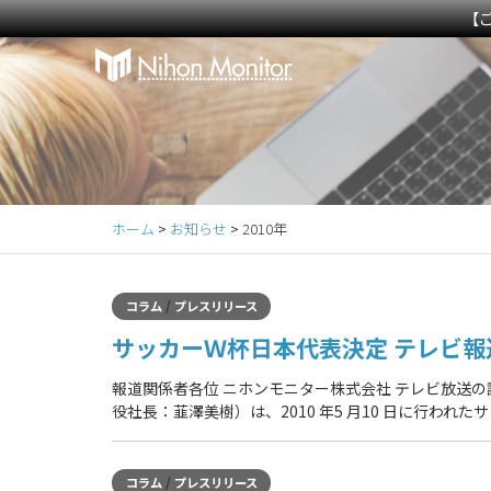
【
Primary
S
k
Menu
i
p
t
o
c
ホーム
>
お知らせ
>
2010年
o
n
t
/
コラム
プレスリリース
e
サッカーＷ杯日本代表決定 テレビ報
n
t
報道関係者各位 ニホンモニター株式会社 テレビ放送
役社長：韮澤美樹）は、2010 年5 月10 日に行われ
/
コラム
プレスリリース