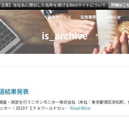
ご注意】当社名に類似した名称を掲げるWebサイトについて
詳細はこ
提供サービス
活用事例
お知らせ
is_archive
道結果発表
の調査・測定を行うニホンモニター株式会社（本社：東京都港区浜松町、
たサッカー・2010ＦＩＦＡワールドカッ…
Read More